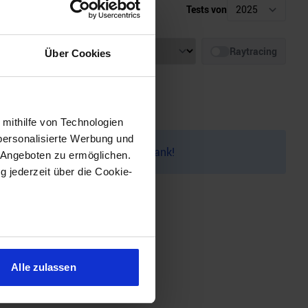
Tests von
Auflösung
Raytracing
Über Cookies
 mithilfe von Technologien
personalisierte Werbung und
auf dem
Discord
melden. Vielen Dank!
 Angeboten zu ermöglichen.
g jederzeit über die Cookie-
sein können
ren
Alle zulassen
hre Präferenzen im
Abschnitt