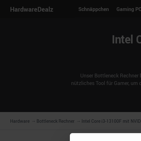
HardwareDealz
Schnäppchen
Gaming P
Intel
Unser Bottleneck Rechner b
nützliches Tool für Gamer, um
Hardware
Bottleneck Rechner
Intel Core i3-13100F
mit
NVID