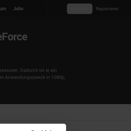
rum
Jobs
Anmelden
Registrieren
eForce
essoren. Dadurch ist er ein
nden Anwendungszweck in 1080p,