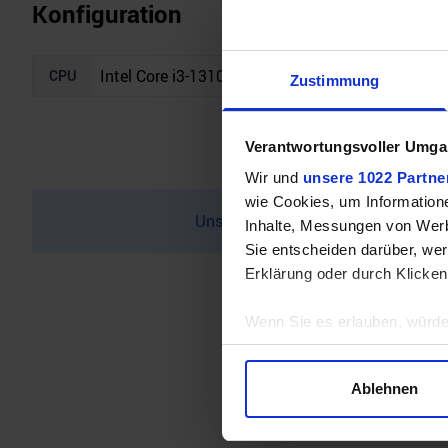
Konfiguration
CPU
Zustimmung
Verantwortungsvoller Umgan
Wir und
unsere 1022 Partne
wie Cookies, um Information
Unser Bottleneck Rechner befindet 
Inhalte, Messungen von Werb
Sie entscheiden darüber, wer
Erklärung oder durch Klicken
Wenn Sie es erlauben, würde
Informationen über Ihre 
Ihr Gerät durch aktives 
Ablehnen
Erfahren Sie mehr darüber, w
Einzelheiten
fest.