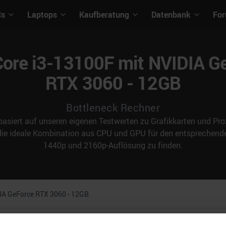
Cs
Laptops
Kaufberatung
Datenbank
Fo
 Core i3-13100F mit NVIDIA G
RTX 3060 - 12GB
Bottleneck Rechner
asiert auf unseren eigenen Testwerten zu Grafikkarten und Proz
 die ideale Kombination aus CPU und GPU für den entspreche
1440p und 2160p-Auflösung zu finden.
IA GeForce RTX 3060 - 12GB