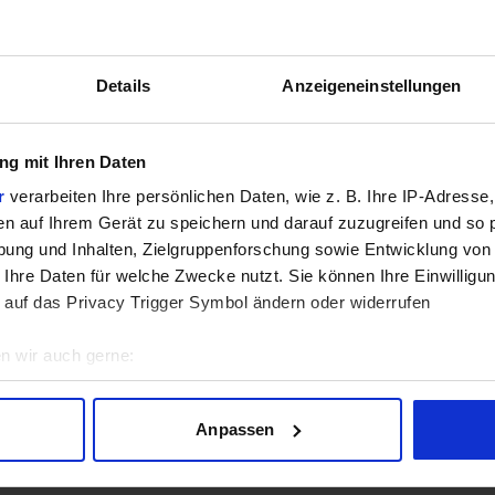
GPU
Details
Anzeigeneinstellungen
5
/5 aus
2
Bewertungen
g mit Ihren Daten
Bewertungen freundlicherweise durch Geizhals bereitgestellt.
r
verarbeiten Ihre persönlichen Daten, wie z. B. Ihre IP-Adresse,
en auf Ihrem Gerät zu speichern und darauf zuzugreifen und so 
sich aktuell in der Beta-Phase! Bugs und Fehler gerne bei uns 
ung und Inhalten, Zielgruppenforschung sowie Entwicklung von
 Ihre Daten für welche Zwecke nutzt. Sie können Ihre Einwilligun
 auf das Privacy Trigger Symbol ändern oder widerrufen
n wir auch gerne:
geografische Lage erfassen, welche bis auf einige Meter genau 
Scannen nach bestimmten Merkmalen (Fingerprinting) identifizie
Anpassen
ie Ihre persönlichen Daten verarbeitet werden, und legen Sie I
Lade Daten...