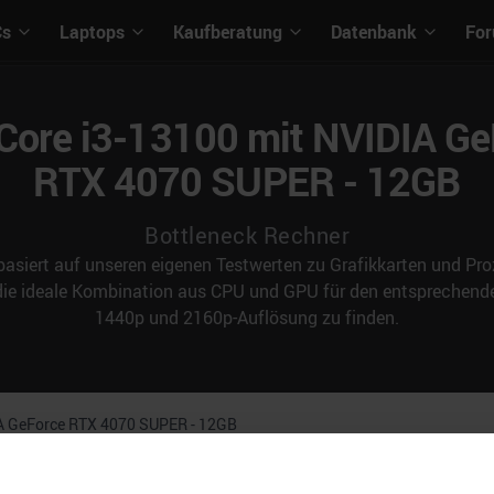
Cs
Laptops
Kaufberatung
Datenbank
Fo
 Core i3-13100 mit NVIDIA G
RTX 4070 SUPER - 12GB
Bottleneck Rechner
asiert auf unseren eigenen Testwerten zu Grafikkarten und Proz
 die ideale Kombination aus CPU und GPU für den entspreche
1440p und 2160p-Auflösung zu finden.
A GeForce RTX 4070 SUPER - 12GB