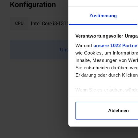
Konfiguration
Zustimmung
CPU
Verantwortungsvoller Umgan
Wir und
unsere 1022 Partne
Unser Bottleneck Rechner befindet 
wie Cookies, um Information
Inhalte, Messungen von Werb
Sie entscheiden darüber, wer
Erklärung oder durch Klicken
Wenn Sie es erlauben, würde
Informationen über Ihre 
Ihr Gerät durch aktives 
Ablehnen
Erfahren Sie mehr darüber, w
Einzelheiten
fest.
Wir verwenden Cookies, um I