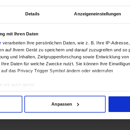
Details
Anzeigeneinstellungen
GPU
g mit Ihren Daten
r
verarbeiten Ihre persönlichen Daten, wie z. B. Ihre IP-Adresse,
sich aktuell in der Beta-Phase! Bugs und Fehler gerne bei uns 
en auf Ihrem Gerät zu speichern und darauf zuzugreifen und so 
ung und Inhalten, Zielgruppenforschung sowie Entwicklung von
 Ihre Daten für welche Zwecke nutzt. Sie können Ihre Einwilligun
 auf das Privacy Trigger Symbol ändern oder widerrufen
n wir auch gerne:
geografische Lage erfassen, welche bis auf einige Meter genau 
Scannen nach bestimmten Merkmalen (Fingerprinting) identifizie
Lade Daten...
Anpassen
ie Ihre persönlichen Daten verarbeitet werden, und legen Sie I
nhalte und Anzeigen zu personalisieren, Funktionen für soziale