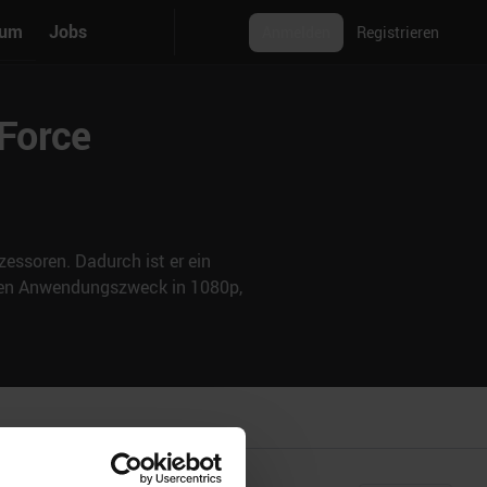
rum
Jobs
Anmelden
Registrieren
eForce
essoren. Dadurch ist er ein
nden Anwendungszweck in 1080p,