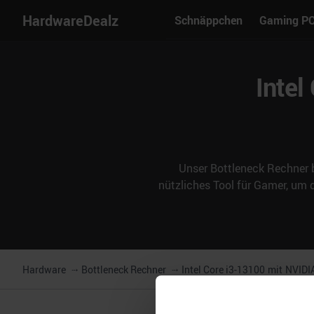
HardwareDealz
Schnäppchen
Gaming P
Intel
Unser Bottleneck Rechner b
nützliches Tool für Gamer, um
Hardware
Bottleneck Rechner
Intel Core i3-13100
mit
NVIDI