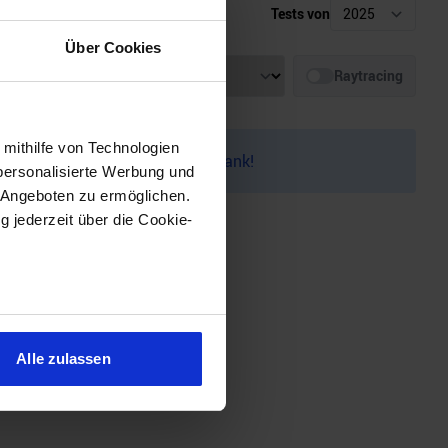
Tests von
Über Cookies
Auflösung
Raytracing
 mithilfe von Technologien
auf dem
Discord
melden. Vielen Dank!
personalisierte Werbung und
 Angeboten zu ermöglichen.
g jederzeit über die Cookie-
sein können
ren
Alle zulassen
hre Präferenzen im
Abschnitt
 Medien anbieten zu können