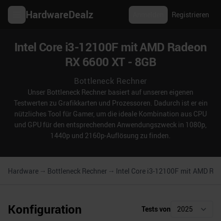
HardwareDealz
Anmelden
Registrieren
Intel Core i3-12100F mit AMD Radeon
RX 6600 XT - 8GB
Bottleneck Rechner
Unser Bottleneck Rechner basiert auf unseren eigenen
Testwerten zu Grafikkarten und Prozessoren. Dadurch ist er ein
nützliches Tool für Gamer, um die ideale Kombination aus CPU
und GPU für den entsprechenden Anwendungszweck in 1080p,
1440p und 2160p-Auflösung zu finden.
Hardware
Bottleneck Rechner
Intel Core i3-12100F
mit
AMD Rad
Konfiguration
Tests von