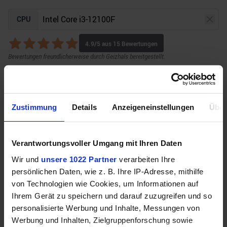
CPU
4.9
/5 aus
15
Bewertungen
Bewertungen freundlicherweise durch Geizhals bereitgestellt.
GPU
Auflösung
Raytracing
Zustimmung
Details
Anzeigeneinstellungen
Über
Verantwortungsvoller Umgang mit Ihren Daten
Unser Bottleneck Rechner befindet sich aktuell in
Wir und
unsere 1022 Partner
verarbeiten Ihre
der Beta-Phase! Bugs und Fehler gerne bei uns auf
persönlichen Daten, wie z. B. Ihre IP-Adresse, mithilfe
dem
Discord
melden. Vielen Dank!
von Technologien wie Cookies, um Informationen auf
Ihrem Gerät zu speichern und darauf zuzugreifen und so
personalisierte Werbung und Inhalte, Messungen von
Werbung und Inhalten, Zielgruppenforschung sowie