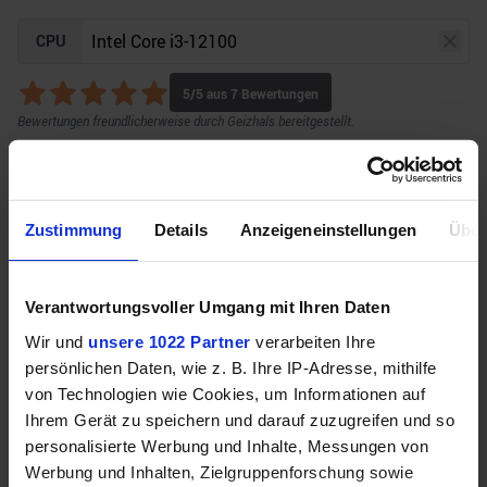
CPU
5
/5 aus
7
Bewertungen
Bewertungen freundlicherweise durch Geizhals bereitgestellt.
GPU
Auflösung
Raytracing
Zustimmung
Details
Anzeigeneinstellungen
Über
Verantwortungsvoller Umgang mit Ihren Daten
Unser Bottleneck Rechner befindet sich aktuell in
Wir und
unsere 1022 Partner
verarbeiten Ihre
der Beta-Phase! Bugs und Fehler gerne bei uns auf
persönlichen Daten, wie z. B. Ihre IP-Adresse, mithilfe
dem
Discord
melden. Vielen Dank!
von Technologien wie Cookies, um Informationen auf
Ihrem Gerät zu speichern und darauf zuzugreifen und so
personalisierte Werbung und Inhalte, Messungen von
Werbung und Inhalten, Zielgruppenforschung sowie