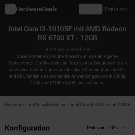
HardwareDealz
Anmelden
Registrieren
Intel Core i3-10105F mit AMD Radeon
RX 6700 XT - 12GB
Bottleneck Rechner
Unser Bottleneck Rechner basiert auf unseren eigenen
Testwerten zu Grafikkarten und Prozessoren. Dadurch ist er ein
nützliches Tool für Gamer, um die ideale Kombination aus CPU
und GPU für den entsprechenden Anwendungszweck in 1080p,
1440p und 2160p-Auflösung zu finden.
Hardware
Bottleneck Rechner
Intel Core i3-10105F
mit
AMD Rad
Konfiguration
Tests von