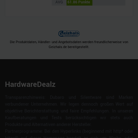
AVG
61.86 Punkte
Die Produktdaten, Händler- und Angebotsdaten werden freundlicherweise von
Geizhals.de bereitgestellt.
HardwareDealz
Transparenzhinweis: Dubaro und Silentware sind Marken
verbundener Unternehmen. Wir legen dennoch großen Wert auf
objektive Berichterstattung und faire Empfehlungen. In unseren
Kaufberatungen und Tests berücksichtigen wir stets auch
Produkte und Alternativen anderer Hersteller.
Partnerprogramme: Bei den Hyperlinks (beginnend mit http* oder
https*) auf dieser Homepage handelt es sich um Werbe- oder