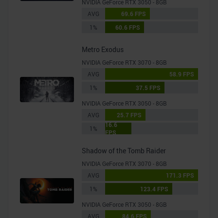
NVIDIA GeForce RTX 3050 - 8GB
Verwendung unserer Website an unsere Partner für
AVG
69.6 FPS
soziale Medien, Werbung und Analysen weiter. Unsere
1%
60.6 FPS
Partner führen diese Informationen möglicherweise mit
weiteren Daten zusammen, die Sie ihnen bereitgestellt
Metro Exodus
haben oder die sie im Rahmen Ihrer Nutzung der Dienste
NVIDIA GeForce RTX 3070 - 8GB
gesammelt haben.
AVG
58.9 FPS
1%
37.5 FPS
NVIDIA GeForce RTX 3050 - 8GB
AVG
25.7 FPS
16.6
1%
FPS
Shadow of the Tomb Raider
NVIDIA GeForce RTX 3070 - 8GB
AVG
171.3 FPS
1%
123.4 FPS
NVIDIA GeForce RTX 3050 - 8GB
AVG
84.6 FPS