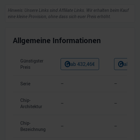
Hinweis: Unsere Links sind Affiliate Links. Wir erhalten beim Kauf
eine kleine Provision, ohne dass sich euer Preis erhöht.
Allgemeine Informationen
Günstigster
ab
432,46
€
ab
247
Preis
Serie
–
–
Chip-
–
–
Architektur
Chip-
–
–
Bezeichnung