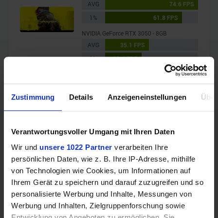
AVG
74.6 FPS
1%
61.8 FPS
NVIDIA GeForce RTX 3050 - 8GB
AVG
35.1 FPS
1%
29.4 FPS
F1 2023
NVIDIA GeForce RTX 3070 - 8GB
Zustimmung
Details
Anzeigeneinstellungen
Über
AVG
151.9 FPS
1%
131.6 FPS
Verantwortungsvoller Umgang mit Ihren Daten
NVIDIA GeForce RTX 3050 - 8GB
AVG
72.1 FPS
Wir und
unsere 1022 Partner
verarbeiten Ihre
persönlichen Daten, wie z. B. Ihre IP-Adresse, mithilfe
1%
61.1 FPS
von Technologien wie Cookies, um Informationen auf
Far Cry 6
Ihrem Gerät zu speichern und darauf zuzugreifen und so
personalisierte Werbung und Inhalte, Messungen von
NVIDIA GeForce RTX 3070 - 8GB
Werbung und Inhalten, Zielgruppenforschung sowie
AVG
141.8 FPS
Entwicklung von Angeboten zu ermöglichen. Sie