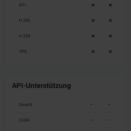
AV1
❌
❌
H.265
❌
❌
H.264
❌
❌
VP8
❌
❌
API-Unterstützung
DirectX
–
–
CUDA
–
–