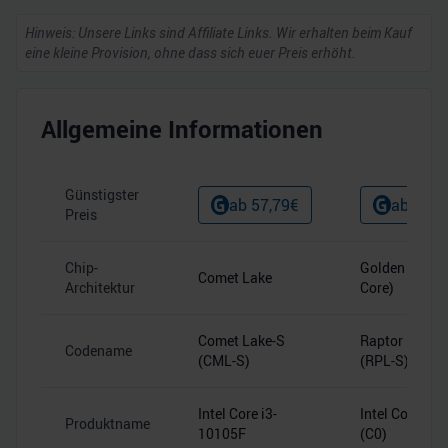
Hinweis: Unsere Links sind Affiliate Links. Wir erhalten beim Kauf
eine kleine Provision, ohne dass sich euer Preis erhöht.
Allgemeine Informationen
Günstigster
ab
57,79
€
ab
249,
Preis
Chip-
Golden Cove (
Comet Lake
Architektur
Core)
Comet Lake-S
Raptor Lake-
Codename
(CML-S)
(RPL-S)
Intel Core i3-
Intel Core i5-
Produktname
10105F
(C0)