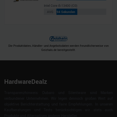
Intel Core i5-13400 (C0)
AVG
94 Sekunden
Die Produktdaten, Händler- und Angebotsdaten werden freundlicherweise von
Geizhals.de bereitgestellt.
HardwareDealz
Transparenzhinweis: Dubaro und Silentware sind Marken
verbundener Unternehmen. Wir legen dennoch großen Wert auf
objektive Berichterstattung und faire Empfehlungen. In unseren
Kaufberatungen und Tests berücksichtigen wir stets auch
Produkte und Alternativen anderer Hersteller.