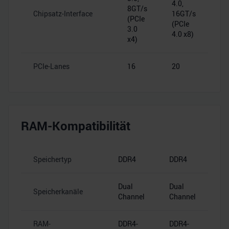
4.0,
8GT/s
Chipsatz-Interface
16GT/s
(PCIe
(PCIe
3.0
4.0 x8)
x4)
PCIe-Lanes
16
20
RAM-Kompatibilität
Speichertyp
DDR4
DDR4
Dual
Dual
Speicherkanäle
Channel
Channel
RAM-
DDR4-
DDR4-