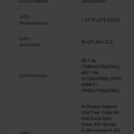
iGPU-Einheiten
–
24EU/384SP
iGPU-
–
1.23 TFLOPS (FP32)
Rechenleistung
iGPU-
–
Xe-LP / Gen 12.2
Architektur
DP 1.4a
(7680x4320@60Hz),
eDP 1.4b
iGPU-Interface
–
(5120x3200@120Hz),
HDMI 2.1
(4096x2160@60Hz)
4x Display Support,
Intel Clear Video HD,
Intel Quick Sync
Video, AV1 decode,
H.265 encode/H.265
iGPU-