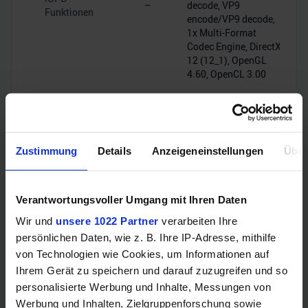
–
decode, VP9
Funktionen
encode/VP9 decode,
1x Multi-Format
Codec Engine, DirectX
12 (12_1), OpenGL
4.60, OpenCL 3.00
Sonstiges
Zustimmung
Details
Anzeigeneinstellungen
Über
Freier
Verantwortungsvoller Umgang mit Ihren Daten
❌
❌
Multiplikator
Wir und
unsere 1022 Partner
verarbeiten Ihre
persönlichen Daten, wie z. B. Ihre IP-Adresse, mithilfe
G1
von Technologien wie Cookies, um Informationen auf
B0/C0 (Spec
(Spec
Stepping
Code:
Ihrem Gerät zu speichern und darauf zuzugreifen und so
Code:
SRMBF/SRMBP)
personalisierte Werbung und Inhalte, Messungen von
SRH8V)
Werbung und Inhalten, Zielgruppenforschung sowie