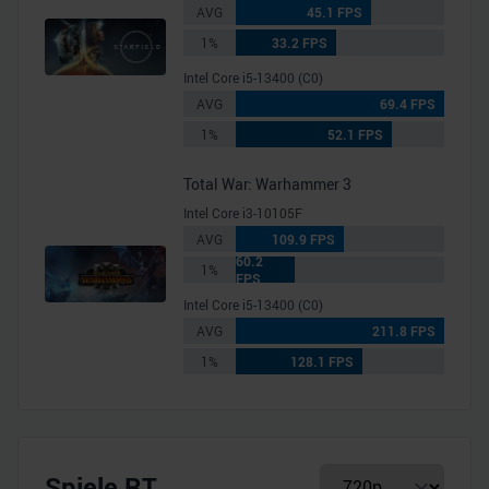
AVG
45.1 FPS
1%
33.2 FPS
Intel Core i5-13400 (C0)
AVG
69.4 FPS
1%
52.1 FPS
Total War: Warhammer 3
Intel Core i3-10105F
AVG
109.9 FPS
60.2
1%
FPS
Intel Core i5-13400 (C0)
AVG
211.8 FPS
1%
128.1 FPS
Spiele RT