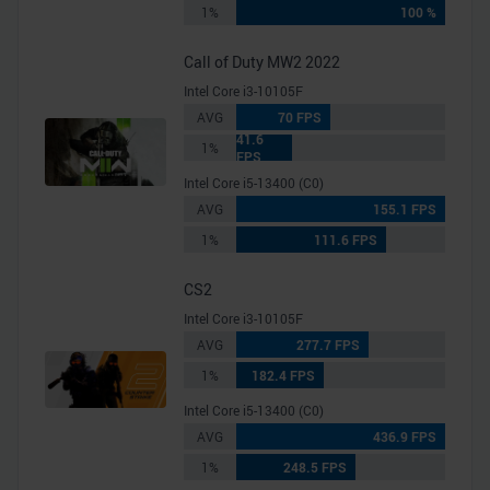
analysieren. Außerdem geben wir Informationen zu Ihrer
1%
100 %
Verwendung unserer Website an unsere Partner für
Call of Duty MW2 2022
soziale Medien, Werbung und Analysen weiter. Unsere
Partner führen diese Informationen möglicherweise mit
Intel Core i3-10105F
weiteren Daten zusammen, die Sie ihnen bereitgestellt
AVG
70 FPS
41.6
haben oder die sie im Rahmen Ihrer Nutzung der Dienste
1%
FPS
gesammelt haben.
Intel Core i5-13400 (C0)
AVG
155.1 FPS
1%
111.6 FPS
CS2
Intel Core i3-10105F
AVG
277.7 FPS
1%
182.4 FPS
Intel Core i5-13400 (C0)
AVG
436.9 FPS
1%
248.5 FPS