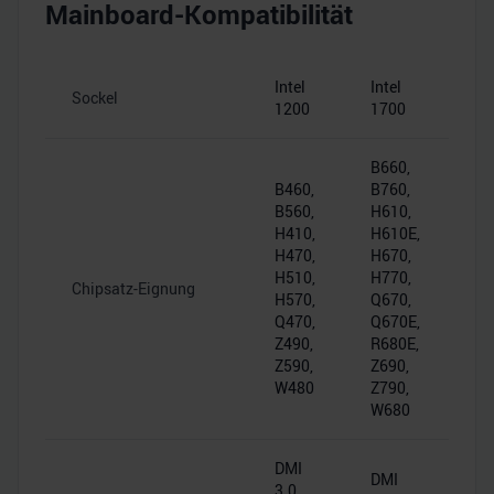
Mainboard-Kompatibilität
Intel
Intel
Sockel
1200
1700
B660,
B460,
B760,
B560,
H610,
H410,
H610E,
H470,
H670,
H510,
H770,
Chipsatz-Eignung
H570,
Q670,
Q470,
Q670E,
Z490,
R680E,
Z590,
Z690,
W480
Z790,
W680
DMI
DMI
3.0,