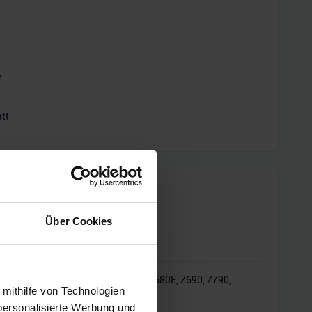
7
tt
Über Cookies
H610E, H670, H770, Q670, Q670E, R680E, Z690, Z790,
 mithilfe von Technologien
personalisierte Werbung und