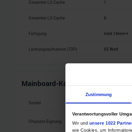
Gesamter L2-Cache
1
Gesamter L3-Cache
6
Fertigung
Intel 14nm++
Leistungsaufnahme (TDP)
65 Watt
Mainboard-Kompatibilität
Zustimmung
Sockel
Intel 1200
Verantwortungsvoller Umgan
B460, B560, H4
Chipsatz-Eignung
Wir und
unsere 1022 Partne
W480
wie Cookies, um Information