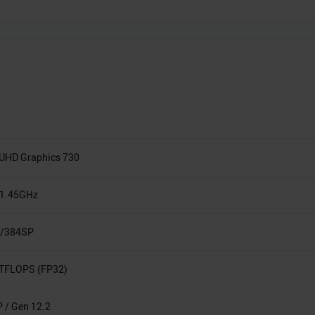
l UHD Graphics 730
-1.45GHz
/384SP
 TFLOPS (FP32)
 / Gen 12.2