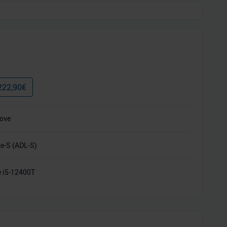
222,90
€
ove
ke-S (ADL-S)
e i5-12400T