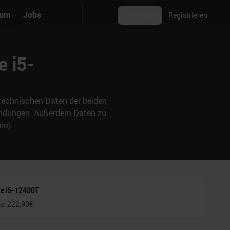
rum
Jobs
Anmelden
Registrieren
e i5-
e technischen Daten der beiden
wendungen. Außerdem Daten zu
ro).
re i5-12400T
is:
222,90
€