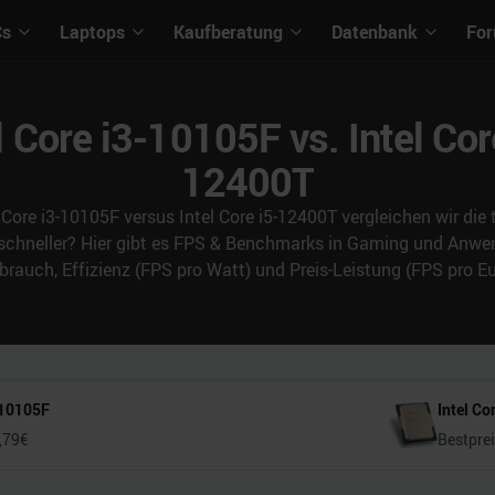
Cs
Laptops
Kaufberatung
Datenbank
Fo
l Core i3-10105F vs. Intel Cor
12400T
 Core i3-10105F versus Intel Core i5-12400T vergleichen wir di
 schneller? Hier gibt es FPS & Benchmarks in Gaming und An
brauch, Effizienz (FPS pro Watt) und Preis-Leistung (FPS pro Eu
3-10105F
Intel Co
,79
€
Bestpre