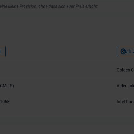
 eine kleine Provision, ohne dass sich euer Preis erhöht.
€
ab
Golden C
(CML-S)
Alder La
10105F
Intel Cor