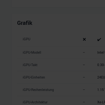
Grafik
❌
✔️
iGPU
iGPU-Modell
–
Inte
iGPU-Takt
–
0.30
iGPU-Einheiten
–
24EU
iGPU-Rechenleistung
–
1.15
iGPU-Architektur
–
Xe-LP