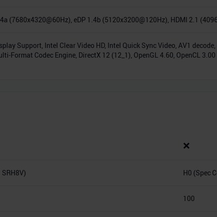
.4a (7680x4320@60Hz), eDP 1.4b (5120x3200@120Hz), HDMI 2.1 (40
splay Support, Intel Clear Video HD, Intel Quick Sync Video, AV1 deco
lti-Format Codec Engine, DirectX 12 (12_1), OpenGL 4.60, OpenCL 3.00
❌
: SRH8V)
H0 (Spec C
100