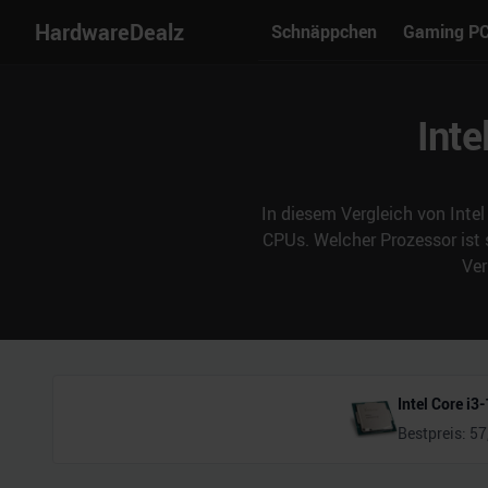
HardwareDealz
Schnäppchen
Gaming P
Inte
In diesem Vergleich von Intel
CPUs. Welcher Prozessor ist
Ver
Intel Core i
Bestpreis:
57