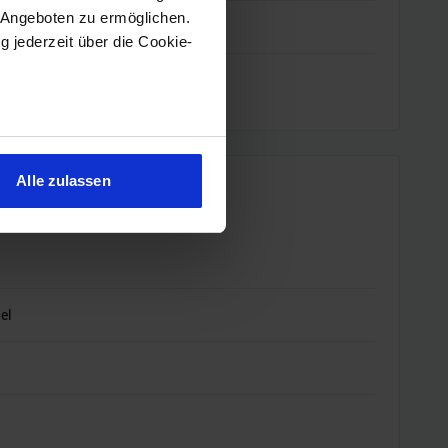
 Angeboten zu ermöglichen.
Ie 4.0 x8)
g jederzeit über die Cookie-
sein können
ren
Alle zulassen
hre Präferenzen im
Abschnitt
 Medien anbieten zu können
hrer Verwendung unserer
 führen diese Informationen
el
ie im Rahmen Ihrer Nutzung