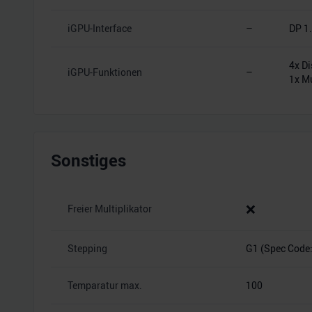
iGPU-Interface
–
DP 1
4x Di
iGPU-Funktionen
–
1x Mu
Sonstiges
❌
Freier Multiplikator
Stepping
G1 (Spec Code
Temparatur max.
100