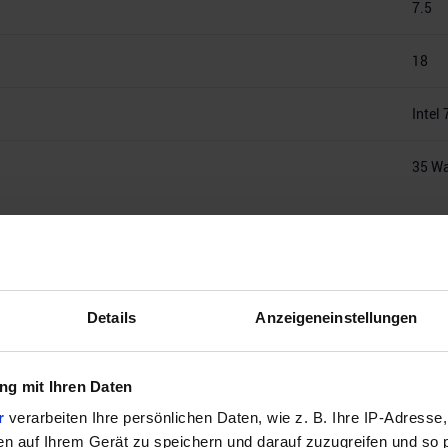
7.5
18
Intel 
35 Wa
Details
Anzeigeneinstellungen
Intel 1700
g mit Ihren Daten
10, H470, H510, H570, Q470, Z490, Z590,
B660, B760, H610, 
r
verarbeiten Ihre persönlichen Daten, wie z. B. Ihre IP-Adresse,
W680
en auf Ihrem Gerät zu speichern und darauf zuzugreifen und so 