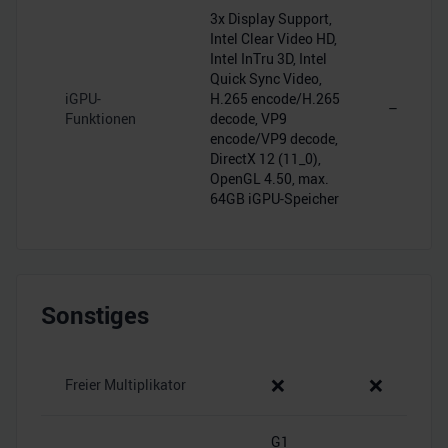
3x Display Support,
Intel Clear Video HD,
Intel InTru 3D, Intel
Quick Sync Video,
iGPU-
H.265 encode/H.265
–
Funktionen
decode, VP9
encode/VP9 decode,
DirectX 12 (11_0),
OpenGL 4.50, max.
64GB iGPU-Speicher
Sonstiges
❌
❌
Freier Multiplikator
G1