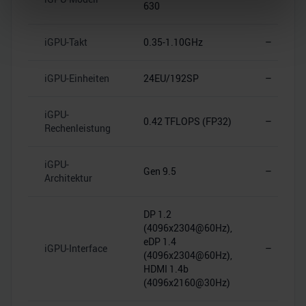
630
verarbeitet werden, und legen Sie Ihre Präferenzen im
Abschnitt Einzelheiten
fest.
iGPU-Takt
0.35-1.10GHz
–
Wir verwenden Cookies, um Inhalte und Anzeigen zu
iGPU-Einheiten
24EU/192SP
–
personalisieren, Funktionen für soziale Medien anbieten
zu können und die Zugriffe auf unsere Website zu
analysieren. Außerdem geben wir Informationen zu Ihrer
iGPU-
0.42 TFLOPS (FP32)
–
Rechenleistung
Verwendung unserer Website an unsere Partner für
soziale Medien, Werbung und Analysen weiter. Unsere
Partner führen diese Informationen möglicherweise mit
iGPU-
Gen 9.5
–
Architektur
weiteren Daten zusammen, die Sie ihnen bereitgestellt
haben oder die sie im Rahmen Ihrer Nutzung der Dienste
gesammelt haben.
DP 1.2
(4096x2304@60Hz),
eDP 1.4
iGPU-Interface
–
(4096x2304@60Hz),
HDMI 1.4b
(4096x2160@30Hz)