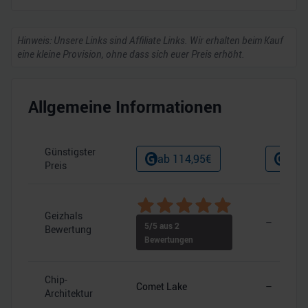
Hinweis: Unsere Links sind Affiliate Links. Wir erhalten beim Kauf
eine kleine Provision, ohne dass sich euer Preis erhöht.
Allgemeine Informationen
Günstigster
ab
114,95
€
ab
4
Preis
Geizhals
–
5
/5 aus
2
Bewertung
Bewertungen
Chip-
Comet Lake
–
Architektur