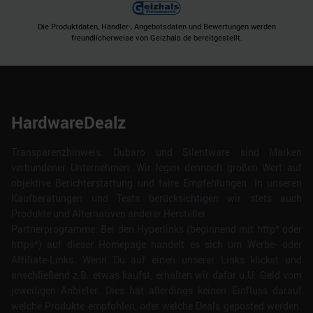
Die Produktdaten, Händler-, Angebotsdaten und Bewertungen werden
freundlicherweise von Geizhals.de bereitgestellt.
HardwareDealz
Transparenzhinweis: Dubaro und Silentware sind Marken
verbundener Unternehmen. Wir legen dennoch großen Wert auf
objektive Berichterstattung und faire Empfehlungen. In unseren
Kaufberatungen und Tests berücksichtigen wir stets auch
Produkte und Alternativen anderer Hersteller.
Partnerprogramme: Bei den Hyperlinks (beginnend mit http* oder
https*) auf dieser Homepage handelt es sich um Werbe- oder
Affiliate-Links. Wenn Du auf einen unserer Links klickst und
anschließend z.B. etwas kaufst, erhalten wir dafür u.U. Geld vom
jeweiligen Anbieter. Dies hat allerdings keinen Einfluss darauf
welche Produkte empfohlen, oder welche Deals geposted werden.