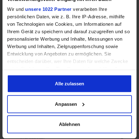
Wir und
unsere 1022 Partner
verarbeiten Ihre
Dual
Speicherkanäle
–
persönlichen Daten, wie z. B. Ihre IP-Adresse, mithilfe
Channel
von Technologien wie Cookies, um Informationen auf
Ihrem Gerät zu speichern und darauf zuzugreifen und so
DDR4-
RAM-Geschwindigkeit
–
personalisierte Werbung und Inhalte, Messungen von
2666
Werbung und Inhalten, Zielgruppenforschung sowie
Entwicklung von Angeboten zu ermöglichen. Sie
❌
❌
ECC-Unterstützung
entscheiden darüber, wer Ihre Daten für welche Zwecke
nutzt. Sie können Ihre Einwilligung jederzeit über die
Cookie-Erklärung oder durch Klicken auf das Privacy
Trigger Symbol ändern oder widerrufen
Alle zulassen
Grafik
Wenn Sie es erlauben, würden wir auch gerne:
Anpassen
Informationen über Ihre geografische Lage erfassen,
welche bis auf einige Meter genau sein können
✔️
❌
iGPU
Ihr Gerät durch aktives Scannen nach bestimmten
Ablehnen
Merkmalen (Fingerprinting) identifizieren
Intel UHD Graphics
Erfahren Sie mehr darüber, wie Ihre persönlichen Daten
iGPU-Modell
–