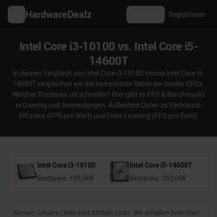
HardwareDealz
Anmelden
Registrieren
Intel Core i3-10100 vs. Intel Core i5-
14600T
In diesem Vergleich von Intel Core i3-10100 versus Intel Core i5-
14600T vergleichen wir die technischen Daten der beiden CPUs.
Welcher Prozessor ist schneller? Hier gibt es FPS & Benchmarks
in Gaming und Anwendungen. Außerdem Daten zu Verbrauch,
Effizienz (FPS pro Watt) und Preis-Leistung (FPS pro Euro).
Intel Core i3-10100
Intel Core i5-14600T
Bestpreis:
109,90
€
Bestpreis:
269,00
€
Hinweis: Unsere Links sind Affiliate Links. Wir erhalten beim Kauf