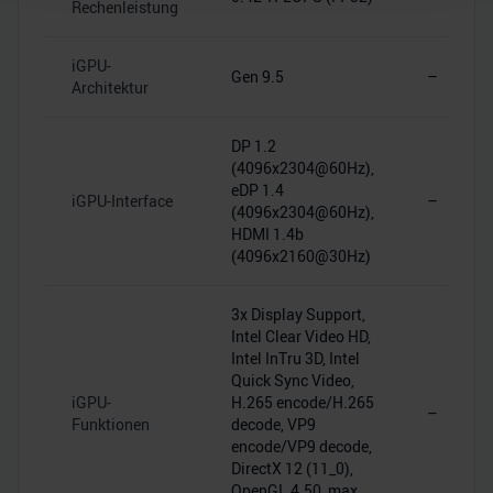
Wir verwenden Cookies, um Inhalte und Anzeigen zu
Rechenleistung
personalisieren, Funktionen für soziale Medien anbieten
zu können und die Zugriffe auf unsere Website zu
iGPU-
Gen 9.5
–
analysieren. Außerdem geben wir Informationen zu Ihrer
Architektur
Verwendung unserer Website an unsere Partner für
soziale Medien, Werbung und Analysen weiter. Unsere
DP 1.2
Partner führen diese Informationen möglicherweise mit
(4096x2304@60Hz),
weiteren Daten zusammen, die Sie ihnen bereitgestellt
eDP 1.4
iGPU-Interface
–
(4096x2304@60Hz),
haben oder die sie im Rahmen Ihrer Nutzung der Dienste
HDMI 1.4b
gesammelt haben.
(4096x2160@30Hz)
3x Display Support,
Intel Clear Video HD,
Intel InTru 3D, Intel
Quick Sync Video,
iGPU-
H.265 encode/H.265
–
Funktionen
decode, VP9
encode/VP9 decode,
DirectX 12 (11_0),
OpenGL 4.50, max.