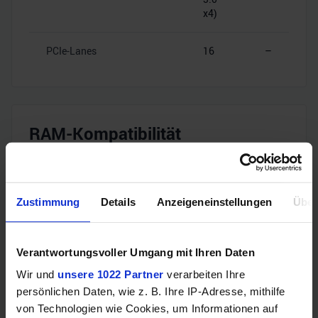
x4)
PCIe-Lanes
16
–
RAM-Kompatibilität
Speichertyp
DDR4
–
Zustimmung
Details
Anzeigeneinstellungen
Über
Dual
Speicherkanäle
–
Channel
Verantwortungsvoller Umgang mit Ihren Daten
DDR4-
Wir und
unsere 1022 Partner
verarbeiten Ihre
RAM-Geschwindigkeit
–
2666
persönlichen Daten, wie z. B. Ihre IP-Adresse, mithilfe
von Technologien wie Cookies, um Informationen auf