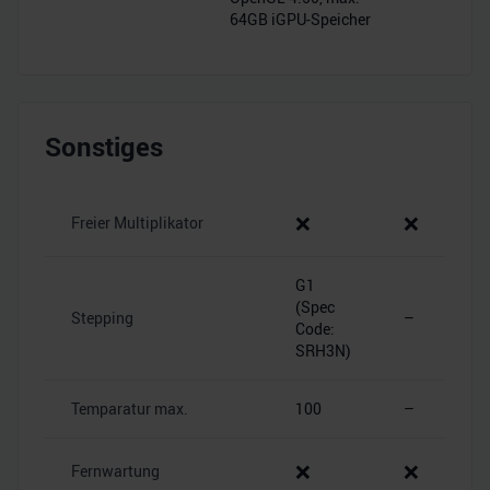
64GB iGPU-Speicher
Sonstiges
❌
❌
Freier Multiplikator
G1
(Spec
Stepping
–
Code:
SRH3N)
Temparatur max.
100
–
❌
❌
Fernwartung