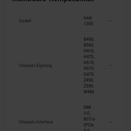
Intel
Sockel
–
1200
B460,
B560,
H410,
H470,
H510,
Chipsatz-Eignung
–
H570,
Q470,
Z490,
Z590,
W480
DMI
3.0,
8GT/s
Chipsatz-Interface
–
(PCIe
3.0