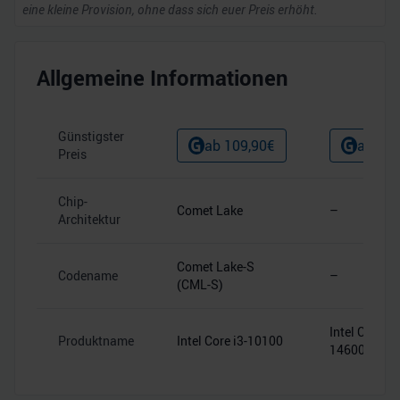
eine kleine Provision, ohne dass sich euer Preis erhöht.
Allgemeine Informationen
Günstigster
ab
109,90
€
ab
269
Preis
Chip-
Comet Lake
–
Architektur
Comet Lake-S
Codename
–
(CML-S)
Intel Core i5-
Produktname
Intel Core i3-10100
14600T