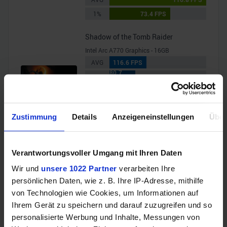
1%
73.4 FPS
Shadow of the Tomb Raider
Intel Arc A770 Graphics - 16GB
AVG
116.6 FPS
80.7
1%
FPS
NVIDIA GeForce RTX 4080 SUPER - 16GB
AVG
304.3 FPS
Zustimmung
Details
Anzeigeneinstellungen
Über
1%
205.3 FPS
Starfield
Verantwortungsvoller Umgang mit Ihren Daten
Intel Arc A770 Graphics - 16GB
29.9
AVG
Wir und
unsere 1022 Partner
verarbeiten Ihre
FPS
19.7
persönlichen Daten, wie z. B. Ihre IP-Adresse, mithilfe
1%
FPS
von Technologien wie Cookies, um Informationen auf
NVIDIA GeForce RTX 4080 SUPER - 16GB
Ihrem Gerät zu speichern und darauf zuzugreifen und so
AVG
123.8 FPS
personalisierte Werbung und Inhalte, Messungen von
1%
96.5 FPS