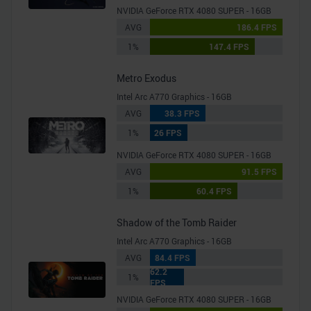
NVIDIA GeForce RTX 4080 SUPER - 16GB
AVG
186.4 FPS
1%
147.4 FPS
Metro Exodus
Intel Arc A770 Graphics - 16GB
AVG
38.3 FPS
1%
26 FPS
NVIDIA GeForce RTX 4080 SUPER - 16GB
AVG
91.5 FPS
1%
60.4 FPS
Shadow of the Tomb Raider
Intel Arc A770 Graphics - 16GB
AVG
84.4 FPS
62.2
1%
FPS
NVIDIA GeForce RTX 4080 SUPER - 16GB