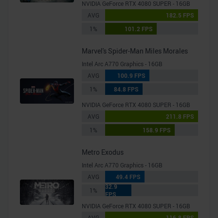
NVIDIA GeForce RTX 4080 SUPER - 16GB
AVG
182.5 FPS
1%
101.2 FPS
Marvel's Spider-Man Miles Morales
Intel Arc A770 Graphics - 16GB
AVG
100.9 FPS
1%
84.8 FPS
NVIDIA GeForce RTX 4080 SUPER - 16GB
AVG
211.8 FPS
1%
158.9 FPS
Metro Exodus
Intel Arc A770 Graphics - 16GB
AVG
49.4 FPS
32.9
1%
FPS
NVIDIA GeForce RTX 4080 SUPER - 16GB
AVG
116.8 FPS