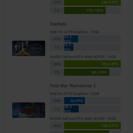
AVG
244.9 FPS
1%
179.7 FPS
Starfield
Intel Arc A770 Graphics - 16GB
24.4
AVG
FPS
16.4
1%
FPS
NVIDIA GeForce RTX 4080 SUPER - 16GB
AVG
100.6 FPS
1%
80.3 FPS
Total War: Warhammer 3
Intel Arc A770 Graphics - 16GB
AVG
55 FPS
38.4
1%
FPS
NVIDIA GeForce RTX 4080 SUPER - 16GB
AVG
150.4 FPS