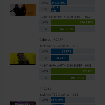
AVG
242.3 FPS
142.4
1%
FPS
NVIDIA GeForce RTX 4080 SUPER - 16GB
AVG
676.7 FPS
1%
367.1 FPS
Cyberpunk 2077
Intel Arc A770 Graphics - 16GB
AVG
64 FPS
1%
53.7 FPS
NVIDIA GeForce RTX 4080 SUPER - 16GB
AVG
128 FPS
1%
101.1 FPS
F1 2023
Intel Arc A770 Graphics - 16GB
AVG
84.3 FPS
76.8