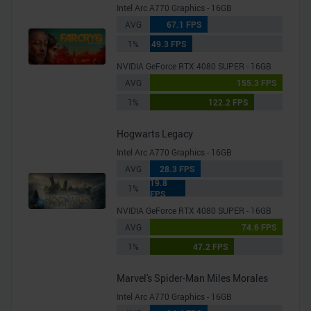
Intel Arc A770 Graphics - 16GB
AVG
67.1 FPS
1%
49.3 FPS
NVIDIA GeForce RTX 4080 SUPER - 16GB
AVG
155.3 FPS
1%
122.2 FPS
Hogwarts Legacy
Intel Arc A770 Graphics - 16GB
AVG
28.3 FPS
19.8
1%
FPS
NVIDIA GeForce RTX 4080 SUPER - 16GB
AVG
74.6 FPS
1%
47.2 FPS
Marvel's Spider-Man Miles Morales
Intel Arc A770 Graphics - 16GB