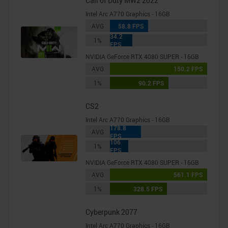
Call of Duty MW2 2022
analysieren. Außerdem geben wir Informationen zu Ihrer
Intel Arc A770 Graphics - 16GB
Verwendung unserer Website an unsere Partner für
AVG
58.8 FPS
soziale Medien, Werbung und Analysen weiter. Unsere
34.2
1%
FPS
Partner führen diese Informationen möglicherweise mit
NVIDIA GeForce RTX 4080 SUPER - 16GB
weiteren Daten zusammen, die Sie ihnen bereitgestellt
AVG
150.2 FPS
haben oder die sie im Rahmen Ihrer Nutzung der Dienste
1%
90.2 FPS
gesammelt haben.
CS2
Intel Arc A770 Graphics - 16GB
178.8
AVG
FPS
106
1%
FPS
NVIDIA GeForce RTX 4080 SUPER - 16GB
AVG
561.1 FPS
1%
328.5 FPS
Cyberpunk 2077
Intel Arc A770 Graphics - 16GB