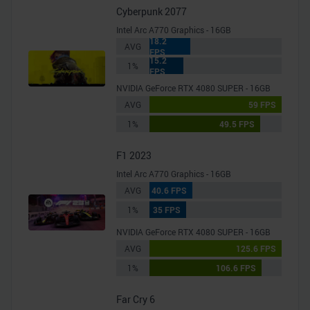
Cyberpunk 2077
Intel Arc A770 Graphics - 16GB
18.2
AVG
FPS
15.2
1%
FPS
NVIDIA GeForce RTX 4080 SUPER - 16GB
AVG
59 FPS
1%
49.5 FPS
F1 2023
Intel Arc A770 Graphics - 16GB
AVG
40.6 FPS
1%
35 FPS
NVIDIA GeForce RTX 4080 SUPER - 16GB
AVG
125.6 FPS
1%
106.6 FPS
Far Cry 6