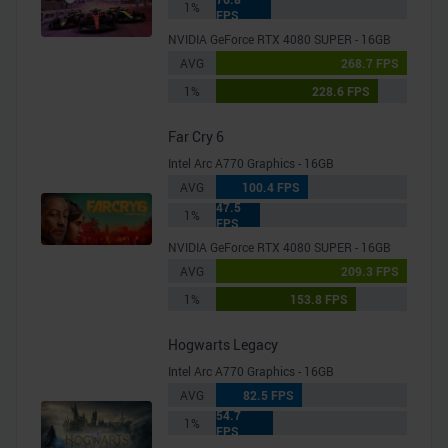
1%
FPS
NVIDIA GeForce RTX 4080 SUPER - 16GB
AVG
268.7 FPS
1%
228.6 FPS
Far Cry 6
Intel Arc A770 Graphics - 16GB
AVG
100.4 FPS
47.5
1%
FPS
NVIDIA GeForce RTX 4080 SUPER - 16GB
AVG
209.3 FPS
1%
153.8 FPS
Hogwarts Legacy
Intel Arc A770 Graphics - 16GB
AVG
82.5 FPS
54.7
1%
FPS