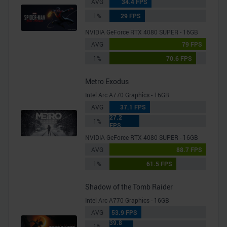
AVG
34.4 FPS
1%
29 FPS
NVIDIA GeForce RTX 4080 SUPER - 16GB
AVG
79 FPS
1%
70.6 FPS
Metro Exodus
Intel Arc A770 Graphics - 16GB
AVG
37.1 FPS
27.2
1%
FPS
NVIDIA GeForce RTX 4080 SUPER - 16GB
AVG
88.7 FPS
1%
61.5 FPS
Shadow of the Tomb Raider
Intel Arc A770 Graphics - 16GB
AVG
53.9 FPS
39.8
1%