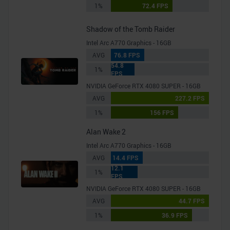
1%
72.4 FPS
Shadow of the Tomb Raider
Intel Arc A770 Graphics - 16GB
AVG
76.8 FPS
54.8
1%
FPS
NVIDIA GeForce RTX 4080 SUPER - 16GB
AVG
227.2 FPS
1%
156 FPS
Alan Wake 2
Intel Arc A770 Graphics - 16GB
AVG
14.4 FPS
12.1
1%
FPS
NVIDIA GeForce RTX 4080 SUPER - 16GB
AVG
44.7 FPS
1%
36.9 FPS