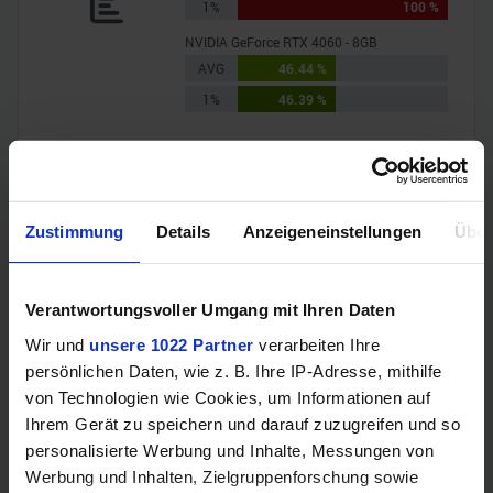
1%
100 %
NVIDIA GeForce RTX 4060 - 8GB
AVG
46.44 %
1%
46.39 %
Baldur's Gate 3
AMD Radeon RX 7900 XT - 20GB
AVG
155.5 FPS
Zustimmung
Details
Anzeigeneinstellungen
Über
1%
104.2 FPS
NVIDIA GeForce RTX 4060 - 8GB
AVG
72.3 FPS
Verantwortungsvoller Umgang mit Ihren Daten
1%
64 FPS
Wir und
unsere 1022 Partner
verarbeiten Ihre
persönlichen Daten, wie z. B. Ihre IP-Adresse, mithilfe
Black Myth: Wukong
von Technologien wie Cookies, um Informationen auf
AMD Radeon RX 7900 XT - 20GB
Ihrem Gerät zu speichern und darauf zuzugreifen und so
AVG
36.4 FPS
personalisierte Werbung und Inhalte, Messungen von
1%
29.9 FPS
Werbung und Inhalten, Zielgruppenforschung sowie