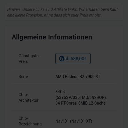
Hinweis: Unsere Links sind Affiliate Links. Wir erhalten beim Kauf
eine kleine Provision, ohne dass sich euer Preis erhöht.
Allgemeine Informationen
Günstigster
ab
688,00
€
Preis
Serie
AMD Radeon RX 7900 XT
–
84CU
Chip-
(5376SP/336TMU/192ROP),
–
Architektur
84 RT-Cores, 6MiB L2-Cache
Chip-
Navi 31 (Navi 31 XT)
–
Bezeichnung