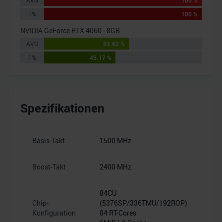
AVG
100 %
1%
100 %
NVIDIA GeForce RTX 4060 - 8GB
AVG
53.62 %
1%
45.17 %
Spezifikationen
Basis-Takt
1500 MHz
–
Boost-Takt
2400 MHz
–
84CU
Chip-
(5376SP/336TMU/192ROP)
–
Konfiguration
84 RT-Cores