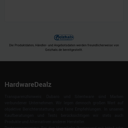
Die Produktdaten, Händler- und Angebotsdaten werden freundlicherweise von
Geizhals.de bereitgestellt.
HardwareDealz
Transparenzhinweis: Dubaro und Silentware sind Marken
verbundener Unternehmen. Wir legen dennoch großen Wert auf
objektive Berichterstattung und faire Empfehlungen. In unseren
Kaufberatungen und Tests berücksichtigen wir stets auch
Produkte und Alternativen anderer Hersteller.
Partnerprogramme: Bei den Hyperlinks (beginnend mit http* oder