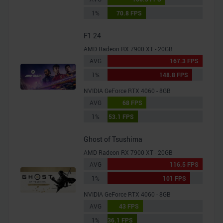
analysieren. Außerdem geben wir Informationen zu Ihrer
Verwendung unserer Website an unsere Partner für
1%
70.8 FPS
soziale Medien, Werbung und Analysen weiter. Unsere
F1 24
Partner führen diese Informationen möglicherweise mit
weiteren Daten zusammen, die Sie ihnen bereitgestellt
AMD Radeon RX 7900 XT - 20GB
haben oder die sie im Rahmen Ihrer Nutzung der Dienste
AVG
167.3 FPS
gesammelt haben.
1%
148.8 FPS
NVIDIA GeForce RTX 4060 - 8GB
AVG
68 FPS
1%
53.1 FPS
Ghost of Tsushima
AMD Radeon RX 7900 XT - 20GB
AVG
116.5 FPS
1%
101 FPS
NVIDIA GeForce RTX 4060 - 8GB
AVG
43 FPS
1%
36.1 FPS