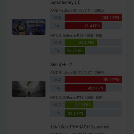
Satisfactory 1.0
AMD Radeon RX 7900 XT - 20GB
AVG
108.4 FPS
1%
71.4 FPS
NVIDIA GeForce RTX 4060 - 8GB
AVG
61.3 FPS
1%
38.6 FPS
Silent Hill 2
AMD Radeon RX 7900 XT - 20GB
AVG
59.9 FPS
1%
42.8 FPS
NVIDIA GeForce RTX 4060 - 8GB
AVG
29.8 FPS
1%
22.2 FPS
Total War: PHARAOH Dynasties