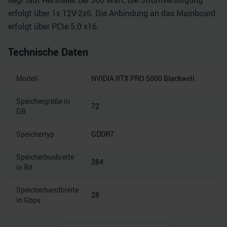
liegt laut Hersteller bei 300 Watt, die Stromversorgung
erfolgt über 1x 12V-2x6. Die Anbindung an das Mainboard
erfolgt über PCIe 5.0 x16.
Technische Daten
Modell
NVIDIA RTX PRO 5000 Blackwell
Speichergröße in
72
GB
Speichertyp
GDDR7
Speicherbusbreite
384
in Bit
Speicherbandbreite
28
in Gbps