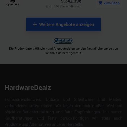
9.342,39
€
Zum Shop
(zzgl.
6,99
€ Versandkosten)
Weitere Angebote anzeigen
Die Produktdaten, Händler- und Angebotsdaten werden freundlicherweise von
Geizhals.de bereitgestellt.
HardwareDealz
Transparenzhinweis: Dubaro und Silentware sind Marken
verbundener Unternehmen. Wir legen dennoch großen Wert auf
objektive Berichterstattung und faire Empfehlungen. In unseren
Kaufberatungen und Tests berücksichtigen wir stets auch
Produkte und Alternativen anderer Hersteller.