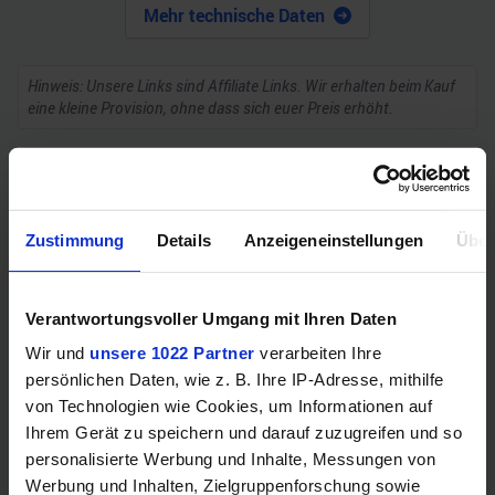
Mehr technische Daten
Hinweis: Unsere Links sind Affiliate Links. Wir erhalten beim Kauf
eine kleine Provision, ohne dass sich euer Preis erhöht.
ZUM BESTPREIS
Zustimmung
Details
Anzeigeneinstellungen
Über
Vergleichen
Verantwortungsvoller Umgang mit Ihren Daten
Wir und
unsere 1022 Partner
verarbeiten Ihre
GEWINNSPIEL
persönlichen Daten, wie z. B. Ihre IP-Adresse, mithilfe
von Technologien wie Cookies, um Informationen auf
Gewinne einen MSI Gaming PC mit RTX 5070
Ihrem Gerät zu speichern und darauf zuzugreifen und so
Ti!!
personalisierte Werbung und Inhalte, Messungen von
Werbung und Inhalten, Zielgruppenforschung sowie
Bis zum 21. August hast du die Chance, bei unserem