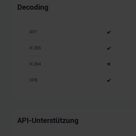
Decoding
AV1
✔️
H.265
✔️
H.264
❌
VP8
✔️
API-Unterstützung