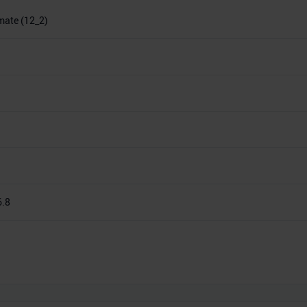
imate (12_2)
6.8