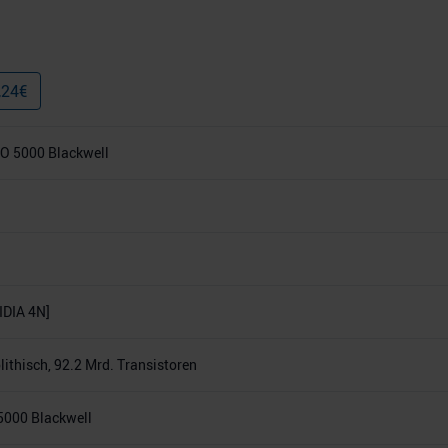
,24
€
O 5000 Blackwell
DIA 4N]
thisch, 92.2 Mrd. Transistoren
000 Blackwell