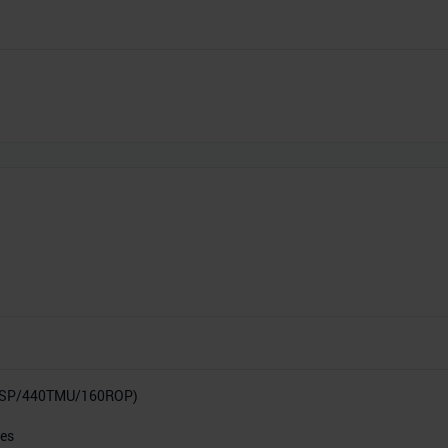
0SP/440TMU/160ROP)
res