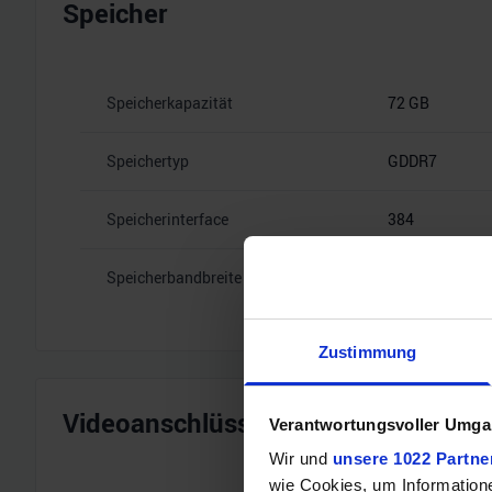
Speicher
Speicherkapazität
72 GB
Speichertyp
GDDR7
Speicherinterface
384
Speicherbandbreite
28 Gbps
Zustimmung
Videoanschlüsse
Verantwortungsvoller Umgan
Wir und
unsere 1022 Partne
wie Cookies, um Information