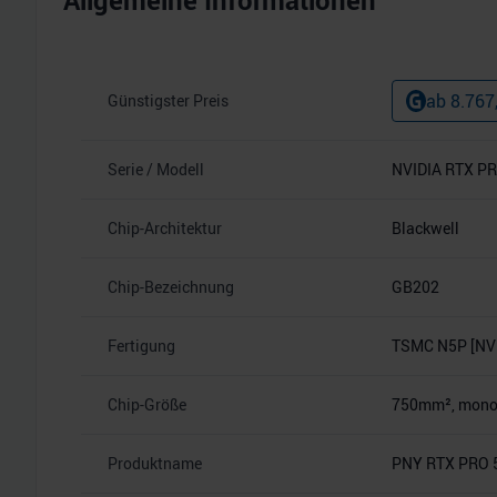
Allgemeine Informationen
ab
8.767
Günstigster Preis
Serie / Modell
NVIDIA RTX PR
Chip-Architektur
Blackwell
Chip-Bezeichnung
GB202
Fertigung
TSMC N5P [NVI
Chip-Größe
750mm², monoli
Produktname
PNY RTX PRO 5