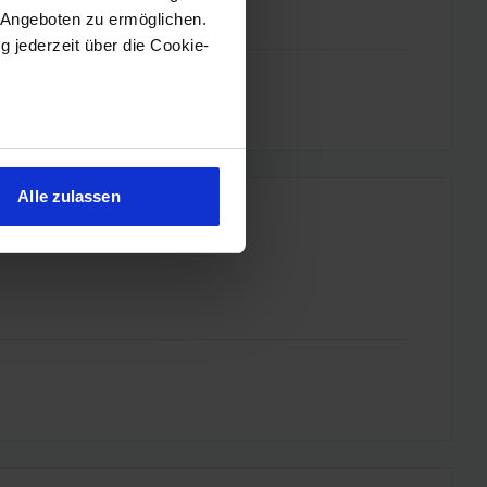
 Angeboten zu ermöglichen.
g jederzeit über die Cookie-
sein können
ren
Alle zulassen
hre Präferenzen im
Abschnitt
 Medien anbieten zu können
hrer Verwendung unserer
 führen diese Informationen
ie im Rahmen Ihrer Nutzung