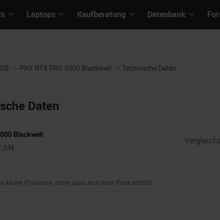
Cs
Laptops
Kaufberatung
Datenbank
Fo
2GB
PNY RTX PRO 5000 Blackwell
Technische Daten
ische Daten
000 Blackwell
7,24
€
ne kleine Provision, ohne dass sich euer Preis erhöht.