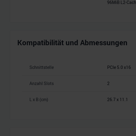
96MiB L2-Cac
Kompatibilität und Abmessungen
Schnittstelle
PCIe 5.0 x16
Anzahl Slots
2
L x B (cm)
26.7 x 11.1