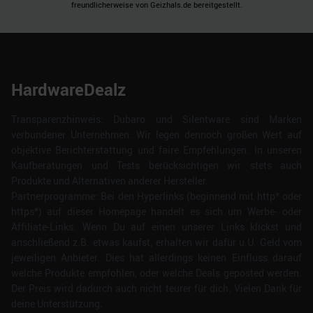
freundlicherweise von Geizhals.de bereitgestellt.
HardwareDealz
Transparenzhinweis: Dubaro und Silentware sind Marken
verbundener Unternehmen. Wir legen dennoch großen Wert auf
objektive Berichterstattung und faire Empfehlungen. In unseren
Kaufberatungen und Tests berücksichtigen wir stets auch
Produkte und Alternativen anderer Hersteller.
Partnerprogramme: Bei den Hyperlinks (beginnend mit http* oder
https*) auf dieser Homepage handelt es sich um Werbe- oder
Affiliate-Links. Wenn Du auf einen unserer Links klickst und
anschließend z.B. etwas kaufst, erhalten wir dafür u.U. Geld vom
jeweiligen Anbieter. Dies hat allerdings keinen Einfluss darauf
welche Produkte empfohlen, oder welche Deals geposted werden.
Der Preis wird dadurch auch nicht teurer für dich. Vielen Dank für
deine Unterstützung.