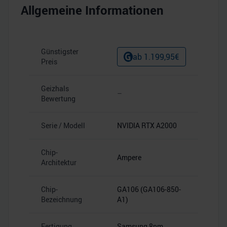
Allgemeine Informationen
Günstigster
ab
1.199,95
€
Preis
Geizhals
–
Bewertung
Serie / Modell
NVIDIA RTX A2000
Chip-
Ampere
Architektur
Chip-
GA106 (GA106-850-
Bezeichnung
A1)
Fertigung
Samsung 8nm