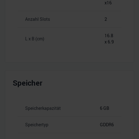
x16
Anzahl Slots
2
16.8
L x B (cm)
x 6.9
Speicher
Speicherkapazität
6 GB
Speichertyp
GDDR6