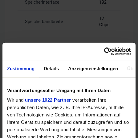
Speicherinterface
192
12
Speicherbandbreite
Gbps
Videoanschlüsse
Zustimmung
Details
Anzeigeneinstellungen
Über
HDMI
–
Verantwortungsvoller Umgang mit Ihren Daten
Wir und
unsere 1022 Partner
verarbeiten Ihre
4x Mini
persönlichen Daten, wie z. B. Ihre IP-Adresse, mithilfe
DisplayPort
DisplayPort
von Technologien wie Cookies, um Informationen auf
1.4a
Ihrem Gerät zu speichern und darauf zuzugreifen und so
personalisierte Werbung und Inhalte, Messungen von
Werbung und Inhalten, Zielgruppenforschung sowie