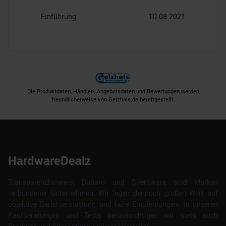
Einführung
10.08.2021
Die Produktdaten, Händler-, Angebotsdaten und Bewertungen werden
freundlicherweise von Geizhals.de bereitgestellt.
HardwareDealz
Transparenzhinweis: Dubaro und Silentware sind Marken
verbundener Unternehmen. Wir legen dennoch großen Wert auf
objektive Berichterstattung und faire Empfehlungen. In unseren
Kaufberatungen und Tests berücksichtigen wir stets auch