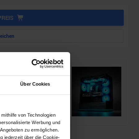
PREIS
leichen
i!!
Über Cookies
l einen MSI Gaming-PC zu
chmarks und den
 mithilfe von Technologien
personalisierte Werbung und
 Angeboten zu ermöglichen.
g jederzeit über die Cookie-