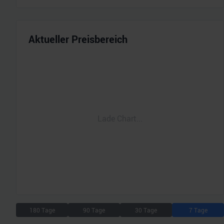
Aktueller Preisbereich
Lade Chart...
180 Tage
90 Tage
30 Tage
7 Tage