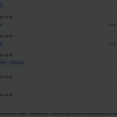
e
26 14:20
e
(zzgl
26 14:20
e
(zzgl
26 14:20
yPal
Vorkasse
26 14:20
26 14:20
roduktdaten, Händler-, Angebotsdaten und Bewertungen werden freundlicherweise von Geizh