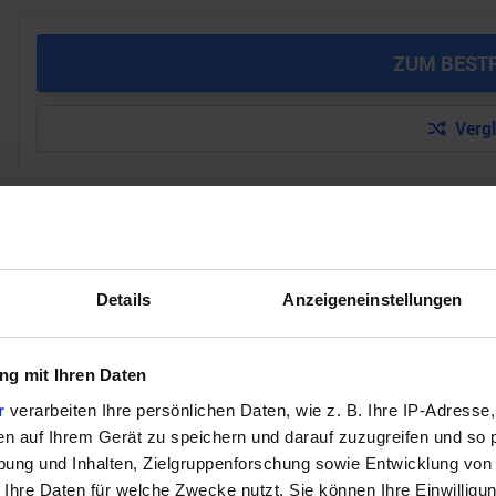
ZUM BEST
Verg
GEWINNSPIEL
Gewinne einen MSI Gaming PC mit RTX 5070 T
Details
Anzeigeneinstellungen
Bis zum 21. August hast du die Chance, bei unserem Gewinnspie
gewinnen. Die Komponenten, den Zusammenbau, die Spiele-Ben
g mit Ihren Daten
Jetzt teilnehmen!
r
verarbeiten Ihre persönlichen Daten, wie z. B. Ihre IP-Adresse,
en auf Ihrem Gerät zu speichern und darauf zuzugreifen und so 
ung und Inhalten, Zielgruppenforschung sowie Entwicklung von
 Ihre Daten für welche Zwecke nutzt. Sie können Ihre Einwilligun