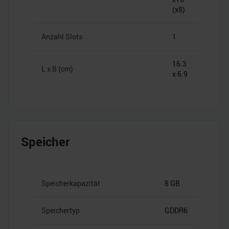
(x8)
Anzahl Slots
1
16.3
L x B (cm)
x 6.9
Speicher
Speicherkapazität
8 GB
Speichertyp
GDDR6