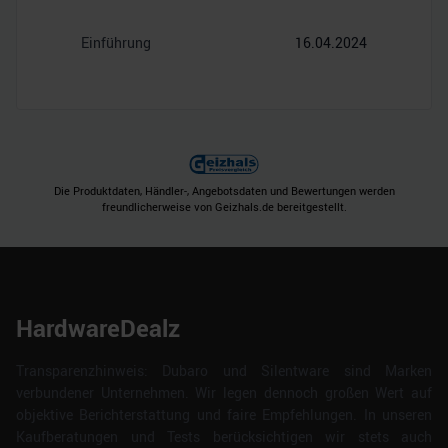
Einführung
16.04.2024
Die Produktdaten, Händler-, Angebotsdaten und Bewertungen werden
freundlicherweise von Geizhals.de bereitgestellt.
HardwareDealz
Transparenzhinweis: Dubaro und Silentware sind Marken
verbundener Unternehmen. Wir legen dennoch großen Wert auf
objektive Berichterstattung und faire Empfehlungen. In unseren
Kaufberatungen und Tests berücksichtigen wir stets auch