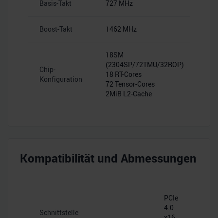
Basis-Takt
727 MHz
Boost-Takt
1462 MHz
18SM
(2304SP/72TMU/32ROP)
Chip-
18 RT-Cores
Konfiguration
72 Tensor-Cores
2MiB L2-Cache
Kompatibilität und Abmessungen
PCIe
4.0
Schnittstelle
x16