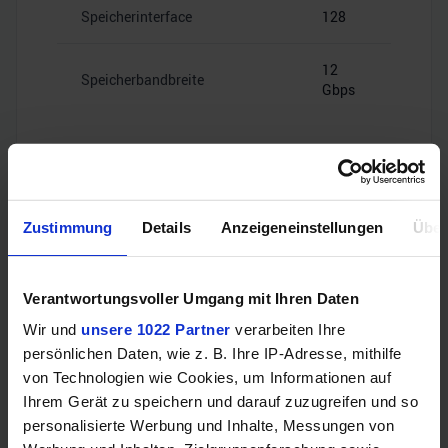
Speicherinterface
128
12
Speicherbandbreite
Gbps
Videoanschlüsse
Zustimmung
Details
Anzeigeneinstellungen
Über
Verantwortungsvoller Umgang mit Ihren Daten
HDMI
–
Wir und
unsere 1022 Partner
verarbeiten Ihre
persönlichen Daten, wie z. B. Ihre IP-Adresse, mithilfe
4x Mini
DisplayPort
DisplayPort
von Technologien wie Cookies, um Informationen auf
1.4a
Ihrem Gerät zu speichern und darauf zuzugreifen und so
personalisierte Werbung und Inhalte, Messungen von