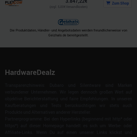
3.847,22
€
Zum Shop
(zzgl.
5,00
€ Versandkosten)
Die Produktdaten, Händler- und Angebotsdaten werden freundlicherweise von
Geizhals.de bereitgestellt.
HardwareDealz
Transparenzhinweis: Dubaro und Silentware sind Marken
verbundener Unternehmen. Wir legen dennoch großen Wert auf
objektive Berichterstattung und faire Empfehlungen. In unseren
Kaufberatungen und Tests berücksichtigen wir stets auch
Produkte und Alternativen anderer Hersteller.
Partnerprogramme: Bei den Hyperlinks (beginnend mit http* oder
https*) auf dieser Homepage handelt es sich um Werbe- oder
Affiliate-Links. Wenn Du auf einen unserer Links klickst und