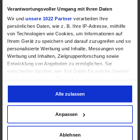
Mehr technische Daten
Verantwortungsvoller Umgang mit Ihren Daten
Wir und
unsere 1022 Partner
verarbeiten Ihre
Hinweis: Unsere Links sind Affiliate Links. Wir erhalten beim Kauf
persönlichen Daten, wie z. B. Ihre IP-Adresse, mithilfe
eine kleine Provision, ohne dass sich euer Preis erhöht.
von Technologien wie Cookies, um Informationen auf
Ihrem Gerät zu speichern und darauf zuzugreifen und so
personalisierte Werbung und Inhalte, Messungen von
ZUM BESTPREIS
Werbung und Inhalten, Zielgruppenforschung sowie
Entwicklung von Angeboten zu ermöglichen. Sie
entscheiden darüber, wer Ihre Daten für welche Zwecke
Vergleichen
nutzt. Sie können Ihre Einwilligung jederzeit über die
Cookie-Erklärung oder durch Klicken auf das Privacy
Trigger Symbol ändern oder widerrufen
Alle zulassen
GEWINNSPIEL
Wenn Sie es erlauben, würden wir auch gerne:
Anpassen
Informationen über Ihre geografische Lage erfassen,
Gewinne einen MSI Gaming PC mit RTX 5070
welche bis auf einige Meter genau sein können
Ti!!
Ihr Gerät durch aktives Scannen nach bestimmten
Ablehnen
Bis zum 21. August hast du die Chance, bei unserem
Merkmalen (Fingerprinting) identifizieren