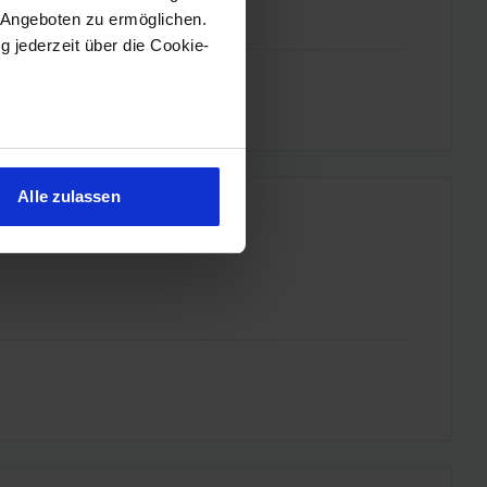
 Angeboten zu ermöglichen.
g jederzeit über die Cookie-
sein können
ren
Alle zulassen
hre Präferenzen im
Abschnitt
 Medien anbieten zu können
hrer Verwendung unserer
 führen diese Informationen
ie im Rahmen Ihrer Nutzung