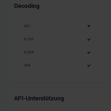
Decoding
AV1
❌
H.265
✔️
H.264
✔️
VP8
✔️
API-Unterstützung