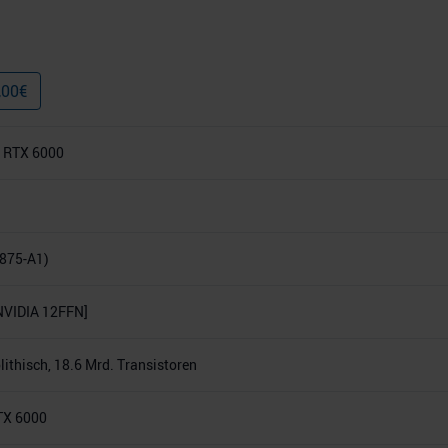
,00
€
 RTX 6000
875-A1)
NVIDIA 12FFN]
thisch, 18.6 Mrd. Transistoren
TX 6000