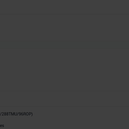
P/288TMU/96ROP)
res