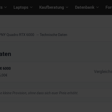
Cs
Laptops
Kaufberatung
Datenbank
Fo
PNY Quadro RTX 6000
Technische Daten
aten
X 6000
5,00
€
ne kleine Provision, ohne dass sich euer Preis erhöht.