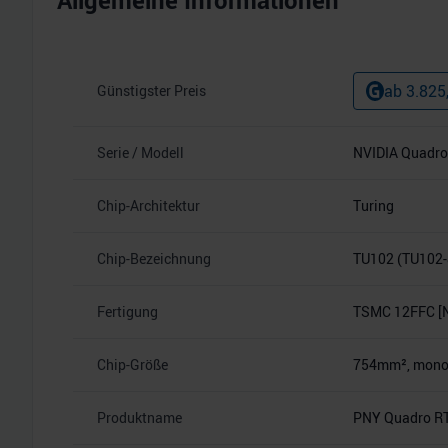
Allgemeine Informationen
ab
3.825
Günstigster Preis
Serie / Modell
NVIDIA Quadro
Chip-Architektur
Turing
Chip-Bezeichnung
TU102 (TU102-
Fertigung
TSMC 12FFC [
Chip-Größe
754mm², monoli
Produktname
PNY Quadro R