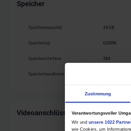
Speicher
Speicherkapazität
24 GB
Speichertyp
GDDR6
Speicherinterface
384
Speicherbandbreite
14 Gbps
Zustimmung
Videoanschlüsse
Verantwortungsvoller Umgan
Wir und
unsere 1022 Partne
wie Cookies, um Information