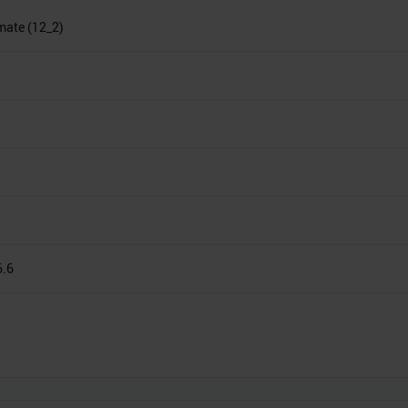
imate (12_2)
6.6