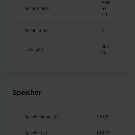
PCIe
Schnittstelle
5.0
x16
Anzahl Slots
2
30 x
L x B (cm)
15
Speicher
Speicherkapazität
16 GB
Speichertyp
GDDR7