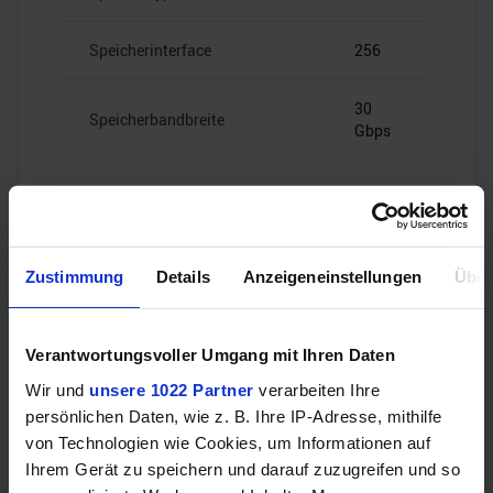
Speicherinterface
256
30
Speicherbandbreite
Gbps
Videoanschlüsse
Zustimmung
Details
Anzeigeneinstellungen
Über
Verantwortungsvoller Umgang mit Ihren Daten
1x HDMI
HDMI
2.1b
Wir und
unsere 1022 Partner
verarbeiten Ihre
persönlichen Daten, wie z. B. Ihre IP-Adresse, mithilfe
von Technologien wie Cookies, um Informationen auf
3x
DisplayPort
DisplayPort
Ihrem Gerät zu speichern und darauf zuzugreifen und so
2.1b