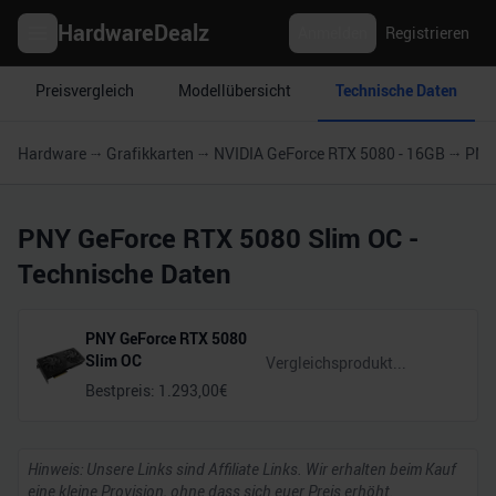
HardwareDealz
Anmelden
Registrieren
Preisvergleich
Modellübersicht
Technische Daten
Hardware
Grafikkarten
NVIDIA GeForce RTX 5080 - 16GB
PNY
PNY GeForce RTX 5080 Slim OC
-
Technische Daten
PNY GeForce RTX 5080
Slim OC
Bestpreis:
1.293,00
€
Hinweis: Unsere Links sind Affiliate Links. Wir erhalten beim Kauf
eine kleine Provision, ohne dass sich euer Preis erhöht.