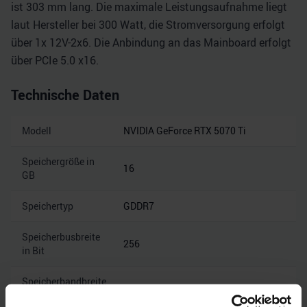
ist 303 mm lang. Die maximale Leistungsaufnahme liegt
laut Hersteller bei 300 Watt, die Stromversorgung erfolgt
über 1x 12V-2x6. Die Anbindung an das Mainboard erfolgt
über PCIe 5.0 x16.
Technische Daten
Modell
NVIDIA GeForce RTX 5070 Ti
Speichergröße in
16
GB
Speichertyp
GDDR7
Speicherbusbreite
256
in Bit
Speicherbandbreite
28
in Gbps