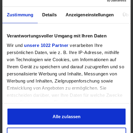
Mehr technische Daten
Zustimmung
Details
Anzeigeneinstellungen
Über
Hinweis: Unsere Links sind Affiliate Links. Wir erhalten beim Kauf
Verantwortungsvoller Umgang mit Ihren Daten
eine kleine Provision, ohne dass sich euer Preis erhöht.
Wir und
unsere 1022 Partner
verarbeiten Ihre
persönlichen Daten, wie z. B. Ihre IP-Adresse, mithilfe
von Technologien wie Cookies, um Informationen auf
ZUM BESTPREIS
Ihrem Gerät zu speichern und darauf zuzugreifen und so
personalisierte Werbung und Inhalte, Messungen von
Vergleichen
Werbung und Inhalten, Zielgruppenforschung sowie
Entwicklung von Angeboten zu ermöglichen. Sie
entscheiden darüber, wer Ihre Daten für welche Zwecke
nutzt. Sie können Ihre Einwilligung jederzeit über die
Cookie-Erklärung oder durch Klicken auf das Privacy
GEWINNSPIEL
Trigger Symbol ändern oder widerrufen
Alle zulassen
Gewinne einen MSI Gaming PC mit RTX 5070
Wenn Sie es erlauben, würden wir auch gerne:
Ti!!