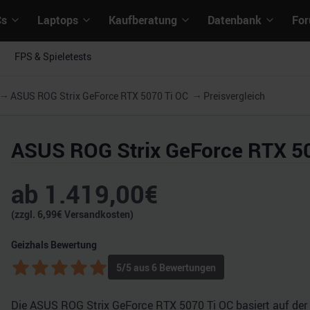
Cs
Laptops
Kaufberatung
Datenbank
Fo
FPS & Spieletests
ASUS ROG Strix GeForce RTX 5070 Ti OC
Preisvergleich
ASUS ROG Strix GeForce RTX 5
ab
1.419,00
€
(zzgl.
6,99
€ Versandkosten)
Geizhals Bewertung
5
/5 aus
6
Bewertungen
Die ASUS ROG Strix GeForce RTX 5070 Ti OC basiert auf der B