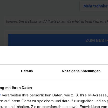
Mehr technisc
Hinweis: Unsere Links sind Affiliate Links. Wir erhalten beim Kauf eine 
ZUM BEST
Verg
Details
Anzeigeneinstellungen
GEWINNSPIEL
g mit Ihren Daten
Gewinne einen MSI Gaming PC mit RTX 5070 T
r
verarbeiten Ihre persönlichen Daten, wie z. B. Ihre IP-Adresse,
Bis zum 21. August hast du die Chance, bei unserem Gewinnspie
en auf Ihrem Gerät zu speichern und darauf zuzugreifen und so 
gewinnen. Die Komponenten, den Zusammenbau, die Spiele-Ben
ung und Inhalten, Zielgruppenforschung sowie Entwicklung von