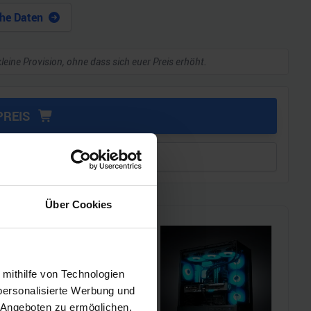
he Daten
kleine Provision, ohne dass sich euer Preis erhöht.
PREIS
leichen
Über Cookies
i!!
 mithilfe von Technologien
l einen MSI Gaming-PC zu
personalisierte Werbung und
chmarks und den
 Angeboten zu ermöglichen.