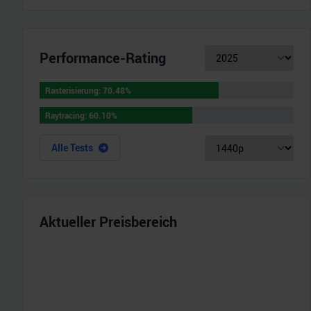
Performance-Rating
Rasterisierung
:
70.48
%
Rasterisierung
:
70.48
%
Raytracing
:
60.10
%
Raytracing
:
60.10
%
Alle Tests
Aktueller Preisbereich