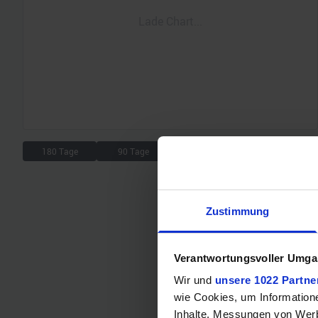
Lade Chart...
180 Tage
90 Tage
30 Tage
7 Tage
Zustimmung
Verantwortungsvoller Umgan
Wir und
unsere 1022 Partne
wie Cookies, um Information
Inhalte, Messungen von Werb