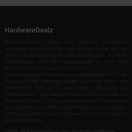
HardwareDealz
Transparenzhinweis: Dubaro und Silentware sind Marken
verbundener Unternehmen. Wir legen dennoch großen Wert auf
objektive Berichterstattung und faire Empfehlungen. In unseren
Kaufberatungen und Tests berücksichtigen wir stets auch
Produkte und Alternativen anderer Hersteller.
Partnerprogramme: Bei den Hyperlinks (beginnend mit http* oder
https*) auf dieser Homepage handelt es sich um Werbe- oder
Affiliate-Links. Wenn Du auf einen unserer Links klickst und
anschließend z.B. etwas kaufst, erhalten wir dafür u.U. Geld vom
jeweiligen Anbieter. Dies hat allerdings keinen Einfluss darauf
welche Produkte empfohlen, oder welche Deals geposted werden.
Der Preis wird dadurch auch nicht teurer für dich. Vielen Dank für
deine Unterstützung.
©2015 -
2026
HardwareDealz.com - Alle Rechte vorbehalten.