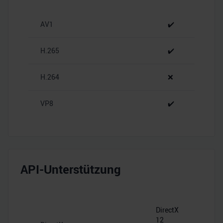
personalisieren, Funktionen für soziale Medien anbieten
zu können und die Zugriffe auf unsere Website zu
AV1
✔️
analysieren. Außerdem geben wir Informationen zu Ihrer
Verwendung unserer Website an unsere Partner für
soziale Medien, Werbung und Analysen weiter. Unsere
H.265
✔️
Partner führen diese Informationen möglicherweise mit
weiteren Daten zusammen, die Sie ihnen bereitgestellt
H.264
❌
haben oder die sie im Rahmen Ihrer Nutzung der Dienste
gesammelt haben.
VP8
✔️
API-Unterstützung
DirectX
12