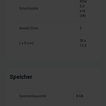
PCIe
5.0
Schnittstelle
x16
(x8)
Anzahl Slots
2
30 x
L x B (cm)
12.5
Speicher
Speicherkapazität
8 GB