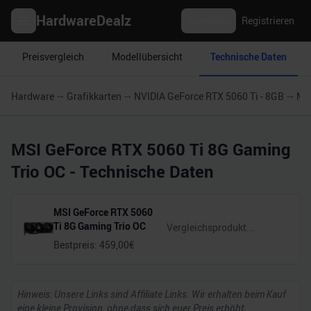
HardwareDealz
Anmelden
Registrieren
Preisvergleich
Modellübersicht
Technische Daten
Hardware
Grafikkarten
NVIDIA GeForce RTX 5060 Ti - 8GB
MSI
MSI GeForce RTX 5060 Ti 8G Gaming
Trio OC
- Technische Daten
MSI GeForce RTX 5060
Ti 8G Gaming Trio OC
Bestpreis:
459,00
€
Hinweis: Unsere Links sind Affiliate Links. Wir erhalten beim Kauf
eine kleine Provision, ohne dass sich euer Preis erhöht.