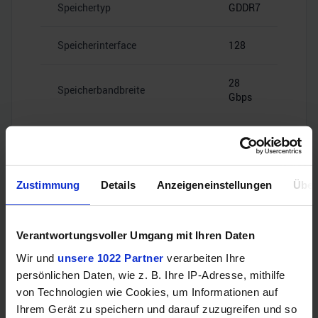
Speichertyp
GDDR7
Speicherinterface
128
28
Speicherbandbreite
Gbps
Zustimmung
Details
Anzeigeneinstellungen
Über
Videoanschlüsse
Verantwortungsvoller Umgang mit Ihren Daten
1x HDMI
HDMI
Wir und
unsere 1022 Partner
verarbeiten Ihre
2.1b
persönlichen Daten, wie z. B. Ihre IP-Adresse, mithilfe
von Technologien wie Cookies, um Informationen auf
3x
Ihrem Gerät zu speichern und darauf zuzugreifen und so
DisplayPort
DisplayPort