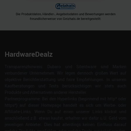
Die Produktdaten, Händler-, Angebotsdaten und Bewertungen werden
freundlicherweise von Geizhals.de bereitgestellt.
HardwareDealz
Transparenzhinweis: Dubaro und Silentware sind Marken
verbundener Unternehmen. Wir legen dennoch großen Wert auf
objektive Berichterstattung und faire Empfehlungen. In unseren
Kaufberatungen und Tests berücksichtigen wir stets auch
Produkte und Alternativen anderer Hersteller.
Partnerprogramme: Bei den Hyperlinks (beginnend mit http* oder
https*) auf dieser Homepage handelt es sich um Werbe- oder
Affiliate-Links. Wenn Du auf einen unserer Links klickst und
anschließend z.B. etwas kaufst, erhalten wir dafür u.U. Geld vom
jeweiligen Anbieter. Dies hat allerdings keinen Einfluss darauf
welche Produkte empfohlen, oder welche Deals geposted werden.