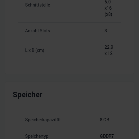
5.0
Schnittstelle
x16
(x8)
Anzahl Slots
3
22.9
L x B (cm)
x 12
Speicher
Speicherkapazität
8 GB
Speichertyp
GDDR7