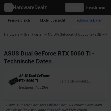
HardwareDealz
Anmelden
Registrieren
Preisvergleich
Modellübersicht
Technische Daten
Hardware
Grafikkarten
NVIDIA GeForce RTX 5060 Ti - 8GB
ASU
ASUS Dual GeForce RTX 5060 Ti
-
Technische Daten
ASUS Dual GeForce
RTX 5060 Ti
Bestpreis:
405,26
€
Hinweis: Unsere Links sind Affiliate Links. Wir erhalten beim Kauf
eine kleine Provision, ohne dass sich euer Preis erhöht.