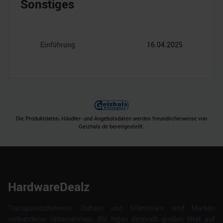
Sonstiges
Einführung
16.04.2025
Die Produktdaten, Händler- und Angebotsdaten werden freundlicherweise von
Geizhals.de bereitgestellt.
HardwareDealz
Transparenzhinweis: Dubaro und Silentware sind Marken
verbundener Unternehmen. Wir legen dennoch großen Wert auf