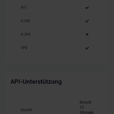
zu können und die Zugriffe auf unsere Website zu
AV1
✔️
analysieren. Außerdem geben wir Informationen zu Ihrer
Verwendung unserer Website an unsere Partner für
H.265
✔️
soziale Medien, Werbung und Analysen weiter. Unsere
Partner führen diese Informationen möglicherweise mit
H.264
❌
weiteren Daten zusammen, die Sie ihnen bereitgestellt
haben oder die sie im Rahmen Ihrer Nutzung der Dienste
gesammelt haben.
VP8
✔️
API-Unterstützung
DirectX
12
DirectX
Ultimate