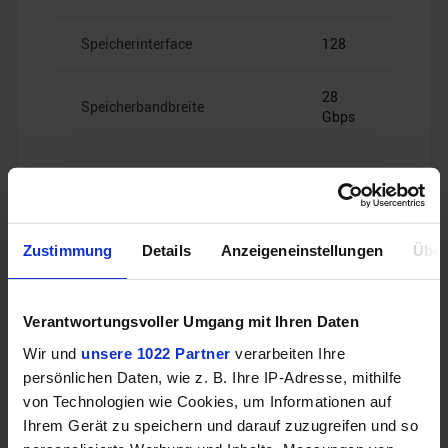
Speicherinterface
128
28
Speicherbandbreite
Gbps
Videoanschlüsse
Zustimmung
Details
Anzeigeneinstellungen
Über
Verantwortungsvoller Umgang mit Ihren Daten
1x HDMI
HDMI
2.1b
Wir und
unsere 1022 Partner
verarbeiten Ihre
persönlichen Daten, wie z. B. Ihre IP-Adresse, mithilfe
von Technologien wie Cookies, um Informationen auf
3x
DisplayPort
DisplayPort
Ihrem Gerät zu speichern und darauf zuzugreifen und so
2.1b