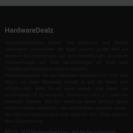
HardwareDealz
Transparenzhinweis: Dubaro und Silentware sind Marken
verbundener Unternehmen. Wir legen dennoch großen Wert auf
objektive Berichterstattung und faire Empfehlungen. In unseren
Kaufberatungen und Tests berücksichtigen wir stets auch
Produkte und Alternativen anderer Hersteller.
Partnerprogramme: Bei den Hyperlinks (beginnend mit http* oder
https*) auf dieser Homepage handelt es sich um Werbe- oder
Affiliate-Links. Wenn Du auf einen unserer Links klickst und
anschließend z.B. etwas kaufst, erhalten wir dafür u.U. Geld vom
jeweiligen Anbieter. Dies hat allerdings keinen Einfluss darauf
welche Produkte empfohlen, oder welche Deals geposted werden.
Der Preis wird dadurch auch nicht teurer für dich. Vielen Dank für
deine Unterstützung.
©2015 -
2026
HardwareDealz.com - Alle Rechte vorbehalten.