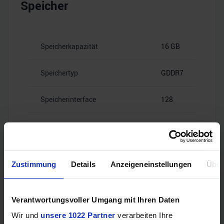
Speicher
Speicherkapazität
16 GB
Speichertyp
GDDR7
Speicherinterface
128
28
Speicherbandbreite
Gbps
Zustimmung
Details
Anzeigeneinstellungen
Über
Videoanschlüsse
Verantwortungsvoller Umgang mit Ihren Daten
Wir und
unsere 1022 Partner
verarbeiten Ihre