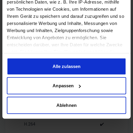
persönlichen Daten, wie z. B. Ihre IP-Adresse, mithilfe
von Technologien wie Cookies, um Informationen auf
1x HDMI
HDMI
Ihrem Gerät zu speichern und darauf zuzugreifen und so
2.1b
personalisierte Werbung und Inhalte, Messungen von
Werbung und Inhalten, Zielgruppenforschung sowie
3x
Entwicklung von Angeboten zu ermöglichen. Sie
DisplayPort
DisplayPort
2.1b
entscheiden darüber, wer Ihre Daten für welche Zwecke
nutzt. Sie können Ihre Einwilligung jederzeit über die
Cookie-Erklärung oder durch Klicken auf das Privacy
Trigger Symbol ändern oder widerrufen
Alle zulassen
Wenn Sie es erlauben, würden wir auch gerne:
Encoding
Anpassen
Informationen über Ihre geografische Lage erfassen,
welche bis auf einige Meter genau sein können
Ihr Gerät durch aktives Scannen nach bestimmten
Ablehnen
H.265
✔️
Merkmalen (Fingerprinting) identifizieren
Erfahren Sie mehr darüber, wie Ihre persönlichen Daten
H.264
✔️
verarbeitet werden, und legen Sie Ihre Präferenzen im
Abschnitt Einzelheiten
fest.