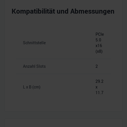
Kompatibilität und Abmessungen
PCIe
5.0
Schnittstelle
x16
(x8)
Anzahl Slots
2
29.2
L x B (cm)
x
11.7