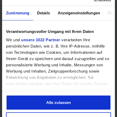
Mehr technische Daten
Zustimmung
Details
Anzeigeneinstellungen
Über
Hinweis: Unsere Links sind Affiliate Links. Wir erhalten beim Kauf
Verantwortungsvoller Umgang mit Ihren Daten
eine kleine Provision, ohne dass sich euer Preis erhöht.
Wir und
unsere 1022 Partner
verarbeiten Ihre
persönlichen Daten, wie z. B. Ihre IP-Adresse, mithilfe
von Technologien wie Cookies, um Informationen auf
ZUM BESTPREIS
Ihrem Gerät zu speichern und darauf zuzugreifen und so
personalisierte Werbung und Inhalte, Messungen von
Vergleichen
Werbung und Inhalten, Zielgruppenforschung sowie
Entwicklung von Angeboten zu ermöglichen. Sie
entscheiden darüber, wer Ihre Daten für welche Zwecke
nutzt. Sie können Ihre Einwilligung jederzeit über die
Cookie-Erklärung oder durch Klicken auf das Privacy
GEWINNSPIEL
Trigger Symbol ändern oder widerrufen
Alle zulassen
Gewinne einen MSI Gaming PC mit RTX 5070
Wenn Sie es erlauben, würden wir auch gerne:
Ti!!