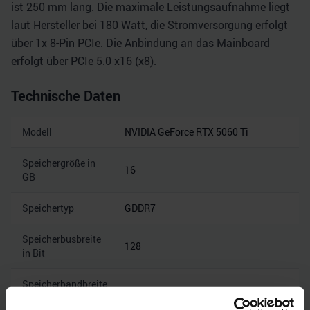
ist 250 mm lang. Die maximale Leistungsaufnahme liegt
laut Hersteller bei 180 Watt, die Stromversorgung erfolgt
über 1x 8-Pin PCIe. Die Anbindung an das Mainboard
erfolgt über PCIe 5.0 x16 (x8).
Technische Daten
Modell
NVIDIA GeForce RTX 5060 Ti
Speichergröße in
16
GB
Speichertyp
GDDR7
Speicherbusbreite
128
in Bit
Speicherbandbreite
28
in Gbps