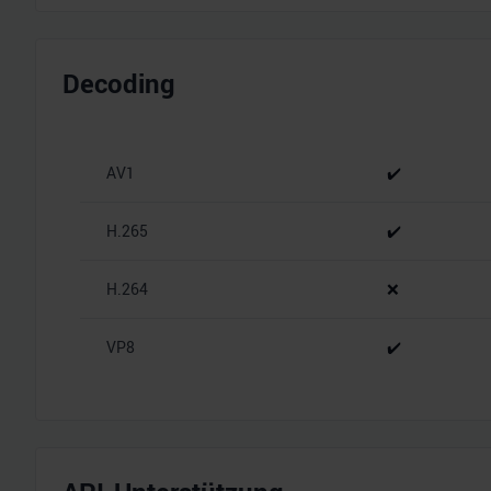
Decoding
AV1
✔️
H.265
✔️
H.264
❌
VP8
✔️