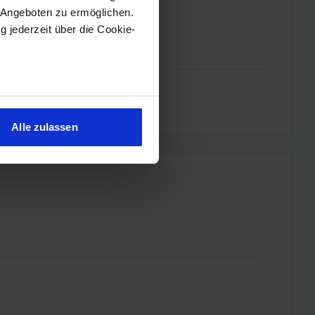
 Angeboten zu ermöglichen.
g jederzeit über die Cookie-
sein können
ren
Alle zulassen
hre Präferenzen im
Abschnitt
 Medien anbieten zu können
hrer Verwendung unserer
 führen diese Informationen
ie im Rahmen Ihrer Nutzung