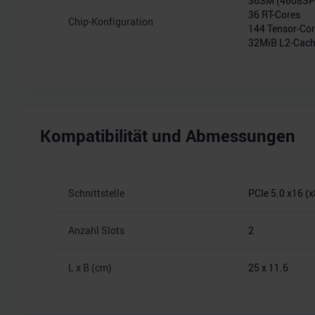
36SM (4608S
36 RT-Cores
Chip-Konfiguration
144 Tensor-Co
32MiB L2-Cac
Kompatibilität und Abmessungen
Schnittstelle
PCIe 5.0 x16 (x
Anzahl Slots
2
L x B (cm)
25 x 11.6