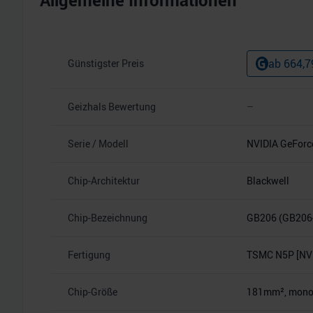
Allgemeine Informationen
ab
664,7
Günstigster Preis
Geizhals Bewertung
–
Serie / Modell
NVIDIA GeForc
Chip-Architektur
Blackwell
Chip-Bezeichnung
GB206 (GB206
Fertigung
TSMC N5P [NVI
Chip-Größe
181mm², monoli