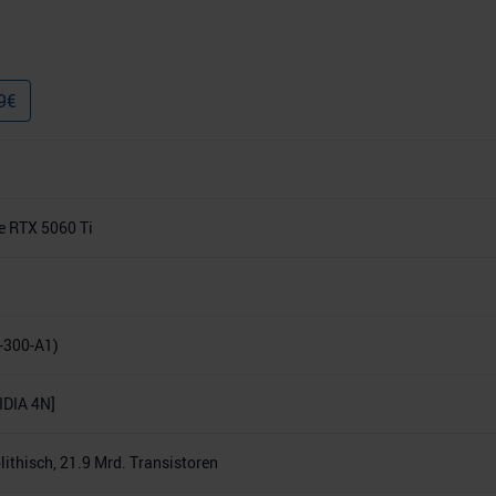
9
€
e RTX 5060 Ti
-300-A1)
DIA 4N]
thisch, 21.9 Mrd. Transistoren