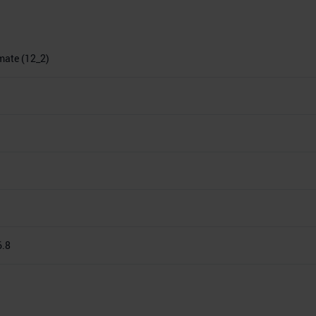
imate (12_2)
6.8