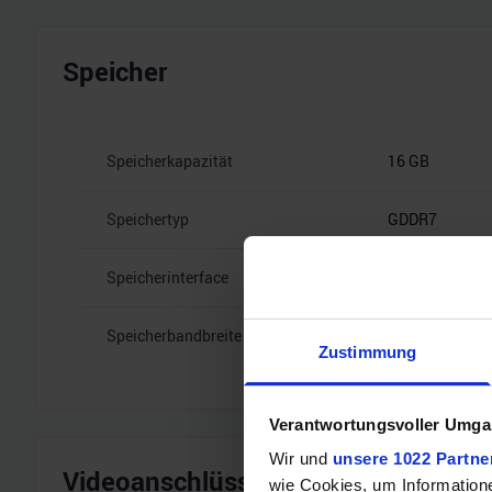
Speicher
Speicherkapazität
16 GB
Speichertyp
GDDR7
Speicherinterface
128
Speicherbandbreite
28 Gbps
Zustimmung
Verantwortungsvoller Umgan
Wir und
unsere 1022 Partne
Videoanschlüsse
wie Cookies, um Information