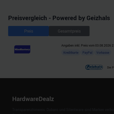
der Dienste gesammelt habe
Preisvergleich - Powered by Geizhals
Preis
Gesamtpreis
Angaben inkl. Preis vom
03.08.2026 2
Kreditkarte
PayPal
Vorkasse
Die P
HardwareDealz
Transparenzhinweis: Dubaro und Silentware sind Marken verbun