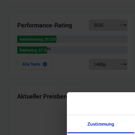
Performance-Rating
Rasterisierung
:
35.52
%
Rasterisierung
:
35.52
%
Raytracing
:
27.03
%
Raytracing
:
27.03
%
Alle Tests
Aktueller Preisbereich
Zustimmung