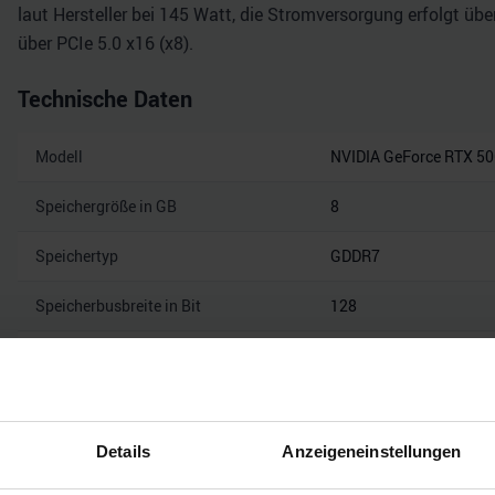
laut Hersteller bei 145 Watt, die Stromversorgung erfolgt üb
über PCIe 5.0 x16 (x8).
Technische Daten
Modell
NVIDIA GeForce RTX 5
Speichergröße in GB
8
Speichertyp
GDDR7
Speicherbusbreite in Bit
128
Speicherbandbreite in Gbps
28
Mehr technisc
Details
Anzeigeneinstellungen