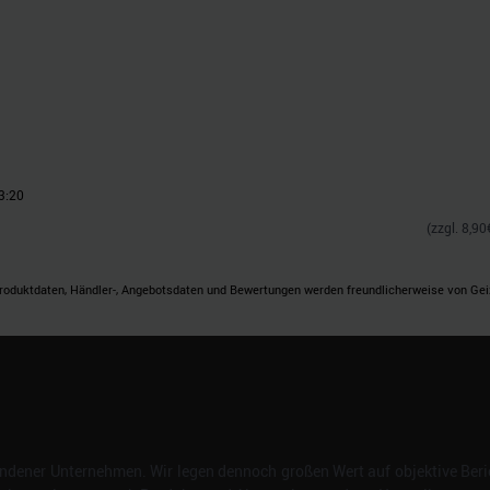
n.
3:20
(zzgl.
8,90
roduktdaten, Händler-, Angebotsdaten und Bewertungen werden freundlicherweise von Geizh
dener Unternehmen. Wir legen dennoch großen Wert auf objektive Beric