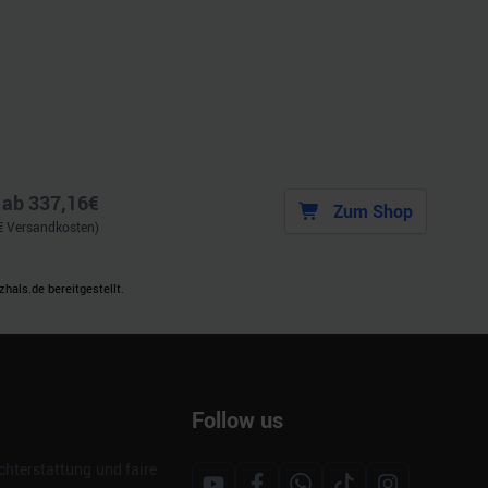
ab
337,16
€
Zum Shop
€ Versandkosten)
als.de bereitgestellt.
Follow us
hterstattung und faire