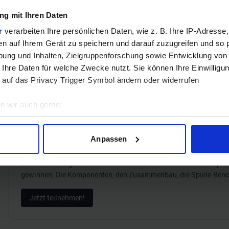
Hinweis: Unsere Links sind Affiliate Links. Wir erhalten beim Kauf eine 
g mit Ihren Daten
r
verarbeiten Ihre persönlichen Daten, wie z. B. Ihre IP-Adresse,
ZUM BEST
en auf Ihrem Gerät zu speichern und darauf zuzugreifen und so 
ung und Inhalten, Zielgruppenforschung sowie Entwicklung von
 Ihre Daten für welche Zwecke nutzt. Sie können Ihre Einwilligun
Verg
 auf das Privacy Trigger Symbol ändern oder widerrufen
n wir auch gerne:
geografische Lage erfassen, welche bis auf einige Meter genau 
GEWINNSPIEL
Scannen nach bestimmten Merkmalen (Fingerprinting) identifizie
Anpassen
Gewinne einen MSI Gaming PC mit RTX 5070 T
ie Ihre persönlichen Daten verarbeitet werden, und legen Sie I
Bis zum 21. August hast du die Chance, bei unserem Gewinnspie
gewinnen. Die Komponenten, den Zusammenbau, die Spiele-Ben
nhalte und Anzeigen zu personalisieren, Funktionen für soziale
Website zu analysieren. Außerdem geben wir Informationen zu I
Jetzt teilnehmen!
r soziale Medien, Werbung und Analysen weiter. Unsere Partner
 Daten zusammen, die Sie ihnen bereitgestellt haben oder die s