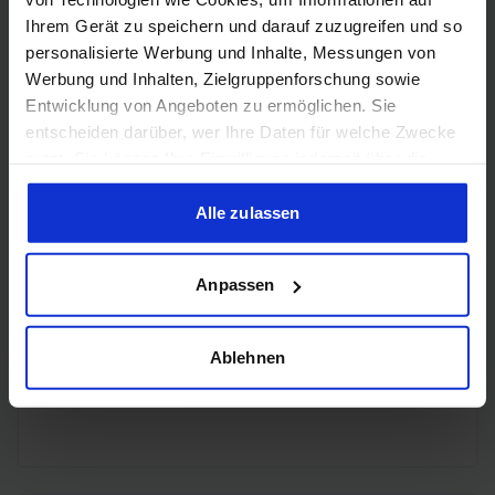
Ihrem Gerät zu speichern und darauf zuzugreifen und so
personalisierte Werbung und Inhalte, Messungen von
3x
DisplayPort
DisplayPort
Werbung und Inhalten, Zielgruppenforschung sowie
2.1b
Entwicklung von Angeboten zu ermöglichen. Sie
entscheiden darüber, wer Ihre Daten für welche Zwecke
nutzt. Sie können Ihre Einwilligung jederzeit über die
Cookie-Erklärung oder durch Klicken auf das Privacy
Trigger Symbol ändern oder widerrufen
Alle zulassen
Encoding
Wenn Sie es erlauben, würden wir auch gerne:
Anpassen
Informationen über Ihre geografische Lage erfassen,
welche bis auf einige Meter genau sein können
H.265
✔️
Ihr Gerät durch aktives Scannen nach bestimmten
Ablehnen
Merkmalen (Fingerprinting) identifizieren
H.264
✔️
Erfahren Sie mehr darüber, wie Ihre persönlichen Daten
verarbeitet werden, und legen Sie Ihre Präferenzen im
Abschnitt Einzelheiten
fest.