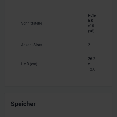
PCIe
5.0
Schnittstelle
x16
(x8)
Anzahl Slots
2
26.2
L x B (cm)
x
12.6
Speicher