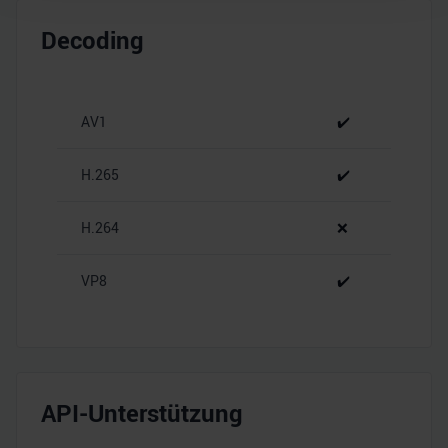
Wir verwenden Cookies, um Inhalte und Anzeigen zu
Decoding
personalisieren, Funktionen für soziale Medien anbieten
zu können und die Zugriffe auf unsere Website zu
analysieren. Außerdem geben wir Informationen zu Ihrer
Verwendung unserer Website an unsere Partner für
AV1
✔️
soziale Medien, Werbung und Analysen weiter. Unsere
Partner führen diese Informationen möglicherweise mit
H.265
✔️
weiteren Daten zusammen, die Sie ihnen bereitgestellt
haben oder die sie im Rahmen Ihrer Nutzung der Dienste
H.264
❌
gesammelt haben.
VP8
✔️
API-Unterstützung