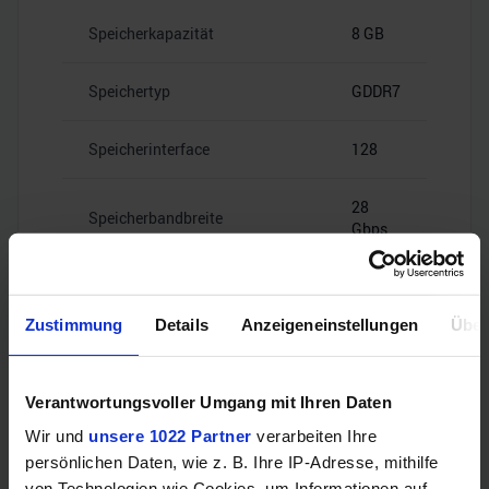
Speicherkapazität
8 GB
Speichertyp
GDDR7
Speicherinterface
128
28
Speicherbandbreite
Gbps
Zustimmung
Details
Anzeigeneinstellungen
Über
Videoanschlüsse
Verantwortungsvoller Umgang mit Ihren Daten
Wir und
unsere 1022 Partner
verarbeiten Ihre
1x HDMI
persönlichen Daten, wie z. B. Ihre IP-Adresse, mithilfe
HDMI
2.1b
von Technologien wie Cookies, um Informationen auf