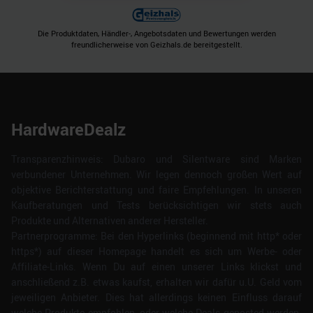
Die Produktdaten, Händler-, Angebotsdaten und Bewertungen werden
freundlicherweise von Geizhals.de bereitgestellt.
HardwareDealz
Transparenzhinweis: Dubaro und Silentware sind Marken
verbundener Unternehmen. Wir legen dennoch großen Wert auf
objektive Berichterstattung und faire Empfehlungen. In unseren
Kaufberatungen und Tests berücksichtigen wir stets auch
Produkte und Alternativen anderer Hersteller.
Partnerprogramme: Bei den Hyperlinks (beginnend mit http* oder
https*) auf dieser Homepage handelt es sich um Werbe- oder
Affiliate-Links. Wenn Du auf einen unserer Links klickst und
anschließend z.B. etwas kaufst, erhalten wir dafür u.U. Geld vom
jeweiligen Anbieter. Dies hat allerdings keinen Einfluss darauf
welche Produkte empfohlen, oder welche Deals geposted werden.