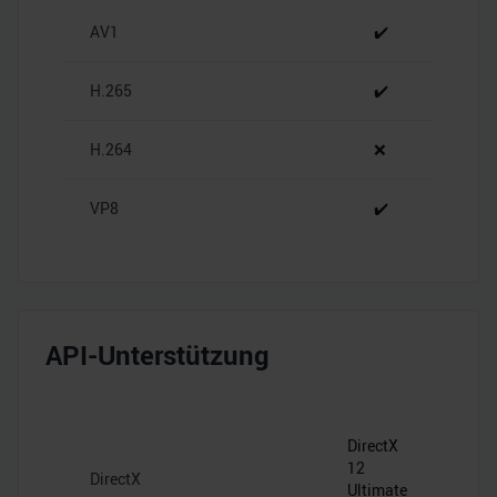
zu können und die Zugriffe auf unsere Website zu
AV1
✔️
analysieren. Außerdem geben wir Informationen zu Ihrer
Verwendung unserer Website an unsere Partner für
H.265
✔️
soziale Medien, Werbung und Analysen weiter. Unsere
Partner führen diese Informationen möglicherweise mit
H.264
❌
weiteren Daten zusammen, die Sie ihnen bereitgestellt
haben oder die sie im Rahmen Ihrer Nutzung der Dienste
gesammelt haben.
VP8
✔️
API-Unterstützung
DirectX
12
DirectX
Ultimate