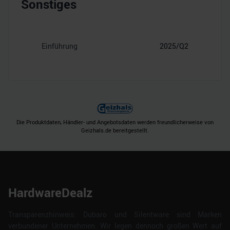
Sonstiges
Einführung
2025/Q2
Die Produktdaten, Händler- und Angebotsdaten werden freundlicherweise von
Geizhals.de bereitgestellt.
HardwareDealz
Transparenzhinweis: Dubaro und Silentware sind Marken
verbundener Unternehmen. Wir legen dennoch großen Wert auf