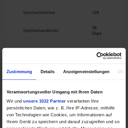
Speicherinterface
128
28
Speicherbandbreite
Gbps
Videoanschlüsse
Zustimmung
Details
Anzeigeneinstellungen
Über
Verantwortungsvoller Umgang mit Ihren Daten
1x HDMI
HDMI
2.1b
Wir und
unsere 1022 Partner
verarbeiten Ihre
persönlichen Daten, wie z. B. Ihre IP-Adresse, mithilfe
von Technologien wie Cookies, um Informationen auf
3x
DisplayPort
DisplayPort
Ihrem Gerät zu speichern und darauf zuzugreifen und so
2.1b