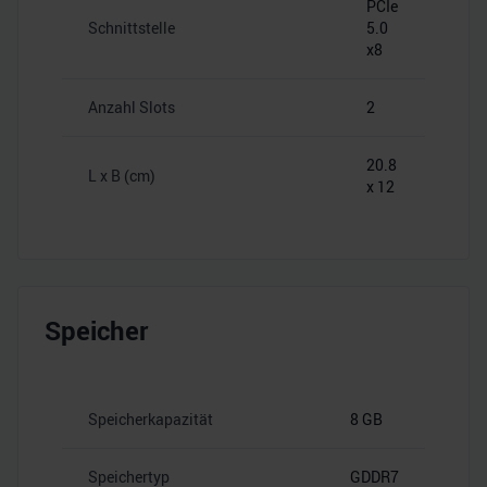
PCIe
Schnittstelle
5.0
x8
Anzahl Slots
2
20.8
L x B (cm)
x 12
Speicher
Speicherkapazität
8 GB
Speichertyp
GDDR7