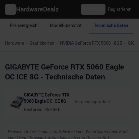
HardwareDealz
Anmelden
Registrieren
Preisvergleich
Modellübersicht
Technische Daten
Hardware
Grafikkarten
NVIDIA GeForce RTX 5060 - 8GB
GIGAB
GIGABYTE GeForce RTX 5060 Eagle
OC ICE 8G
- Technische Daten
GIGABYTE GeForce RTX
5060 Eagle OC ICE 8G
Bestpreis:
359,98
€
Hinweis: Unsere Links sind Affiliate Links. Wir erhalten beim Kauf
eine kleine Provision, ohne dass sich euer Preis erhöht.