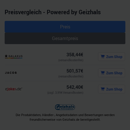
haben oder die sie im Rahmen Ihrer Nutzung der Dienste
Preisvergleich - Powered by Geizhals
gesammelt haben.
Preis
Gesamtpreis
358,44
€
Zum Shop
(versandkostenfrei)
501,57
€
Zum Shop
(versandkostenfrei)
542,40
€
Zum Shop
(zzgl.
3,99
€ Versandkosten)
Die Produktdaten, Händler-, Angebotsdaten und Bewertungen werden
freundlicherweise von Geizhals.de bereitgestellt.