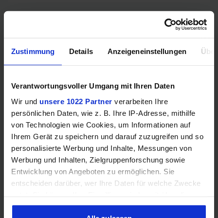
Mehr technische Daten
Zustimmung
Details
Anzeigeneinstellungen
Über
Hinweis: Unsere Links sind Affiliate Links. Wir erhalten beim Kauf
eine kleine Provision, ohne dass sich euer Preis erhöht.
Verantwortungsvoller Umgang mit Ihren Daten
Wir und
unsere 1022 Partner
verarbeiten Ihre
ZUM BESTPREIS
persönlichen Daten, wie z. B. Ihre IP-Adresse, mithilfe
von Technologien wie Cookies, um Informationen auf
Vergleichen
Ihrem Gerät zu speichern und darauf zuzugreifen und so
personalisierte Werbung und Inhalte, Messungen von
Werbung und Inhalten, Zielgruppenforschung sowie
Entwicklung von Angeboten zu ermöglichen. Sie
entscheiden darüber, wer Ihre Daten für welche Zwecke
GEWINNSPIEL
nutzt. Sie können Ihre Einwilligung jederzeit über die
Gewinne einen MSI Gaming PC mit RTX 5070
Cookie-Erklärung oder durch Klicken auf das Privacy
Ti!!
Trigger Symbol ändern oder widerrufen