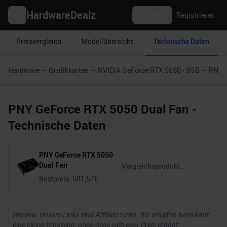
HardwareDealz
Anmelden
Registrieren
Preisvergleich
Modellübersicht
Technische Daten
Hardware
Grafikkarten
NVIDIA GeForce RTX 5050 - 8GB
PNY G
PNY GeForce RTX 5050 Dual Fan
-
Technische Daten
PNY GeForce RTX 5050
Dual Fan
Bestpreis:
501,57
€
Hinweis: Unsere Links sind Affiliate Links. Wir erhalten beim Kauf
eine kleine Provision, ohne dass sich euer Preis erhöht.