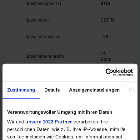
Speicherkapazität
8 GB
Speichertyp
GDDR6
Speicherinterface
128
14
Speicherbandbreite
Gbps
Zustimmung
Details
Anzeigeneinstellungen
Über
Videoanschlüsse
Verantwortungsvoller Umgang mit Ihren Daten
Wir und
unsere 1022 Partner
verarbeiten Ihre
1x HDMI
HDMI
persönlichen Daten, wie z. B. Ihre IP-Adresse, mithilfe
2.1b
von Technologien wie Cookies, um Informationen auf