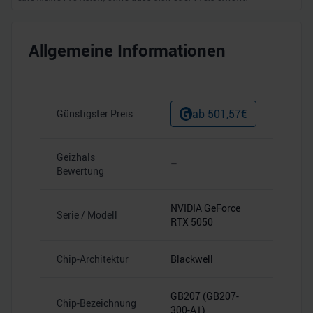
Allgemeine Informationen
ab
501,57
€
Günstigster Preis
Geizhals
–
Bewertung
NVIDIA GeForce
Serie / Modell
RTX 5050
Chip-Architektur
Blackwell
GB207 (GB207-
Chip-Bezeichnung
300-A1)