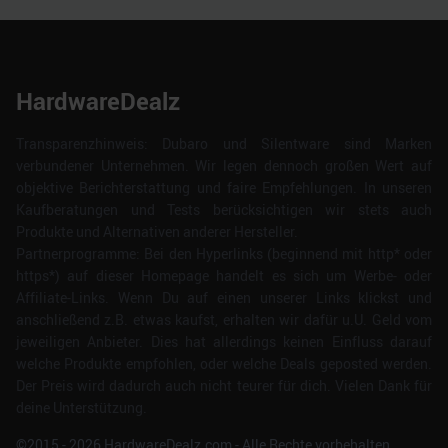
HardwareDealz
Transparenzhinweis: Dubaro und Silentware sind Marken
verbundener Unternehmen. Wir legen dennoch großen Wert auf
objektive Berichterstattung und faire Empfehlungen. In unseren
Kaufberatungen und Tests berücksichtigen wir stets auch
Produkte und Alternativen anderer Hersteller.
Partnerprogramme: Bei den Hyperlinks (beginnend mit http* oder
https*) auf dieser Homepage handelt es sich um Werbe- oder
Affiliate-Links. Wenn Du auf einen unserer Links klickst und
anschließend z.B. etwas kaufst, erhalten wir dafür u.U. Geld vom
jeweiligen Anbieter. Dies hat allerdings keinen Einfluss darauf
welche Produkte empfohlen, oder welche Deals geposted werden.
Der Preis wird dadurch auch nicht teurer für dich. Vielen Dank für
deine Unterstützung.
©2015 -
2026
HardwareDealz.com - Alle Rechte vorbehalten.