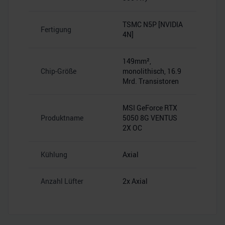
TSMC N5P [NVIDIA
Fertigung
4N]
149mm²,
Chip-Größe
monolithisch, 16.9
Mrd. Transistoren
MSI GeForce RTX
Produktname
5050 8G VENTUS
2X OC
Kühlung
Axial
Anzahl Lüfter
2x Axial