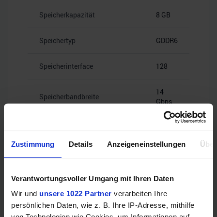
Speicherkapazität
8 GB
Speichertyp
GDDR6
Speicherinterface
128
14
Speicherbandbreite
Gbps
Zustimmung
Details
Anzeigeneinstellungen
Über
Videoanschlüsse
Verantwortungsvoller Umgang mit Ihren Daten
Wir und
unsere 1022 Partner
verarbeiten Ihre
1x HDMI
persönlichen Daten, wie z. B. Ihre IP-Adresse, mithilfe
HDMI
2.1b
von Technologien wie Cookies, um Informationen auf