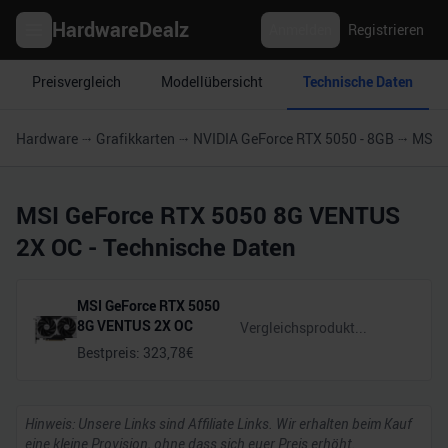
HardwareDealz
Anmelden
Registrieren
Preisvergleich
Modellübersicht
Technische Daten
Hardware
Grafikkarten
NVIDIA GeForce RTX 5050 - 8GB
MSI 
MSI GeForce RTX 5050 8G VENTUS
2X OC
- Technische Daten
MSI GeForce RTX 5050
8G VENTUS 2X OC
Bestpreis:
323,78
€
Hinweis: Unsere Links sind Affiliate Links. Wir erhalten beim Kauf
eine kleine Provision, ohne dass sich euer Preis erhöht.