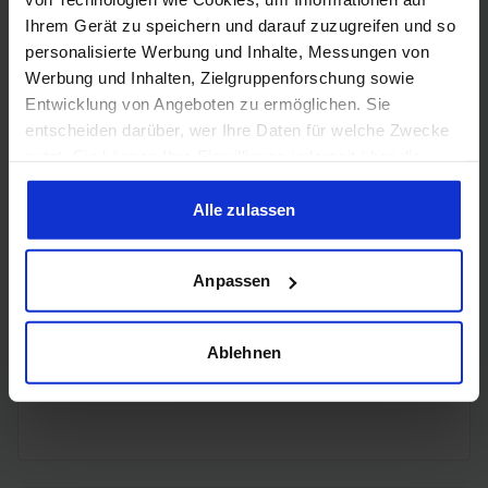
Ihrem Gerät zu speichern und darauf zuzugreifen und so
personalisierte Werbung und Inhalte, Messungen von
3x
DisplayPort
DisplayPort
Werbung und Inhalten, Zielgruppenforschung sowie
2.1b
Entwicklung von Angeboten zu ermöglichen. Sie
entscheiden darüber, wer Ihre Daten für welche Zwecke
nutzt. Sie können Ihre Einwilligung jederzeit über die
Cookie-Erklärung oder durch Klicken auf das Privacy
Trigger Symbol ändern oder widerrufen
Alle zulassen
Encoding
Wenn Sie es erlauben, würden wir auch gerne:
Anpassen
Informationen über Ihre geografische Lage erfassen,
welche bis auf einige Meter genau sein können
H.265
✔️
Ihr Gerät durch aktives Scannen nach bestimmten
Ablehnen
Merkmalen (Fingerprinting) identifizieren
H.264
✔️
Erfahren Sie mehr darüber, wie Ihre persönlichen Daten
verarbeitet werden, und legen Sie Ihre Präferenzen im
Abschnitt Einzelheiten
fest.