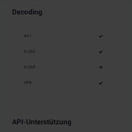
Wir verwenden Cookies, um Inhalte und Anzeigen zu
Decoding
personalisieren, Funktionen für soziale Medien anbieten
zu können und die Zugriffe auf unsere Website zu
analysieren. Außerdem geben wir Informationen zu Ihrer
Verwendung unserer Website an unsere Partner für
AV1
✔️
soziale Medien, Werbung und Analysen weiter. Unsere
Partner führen diese Informationen möglicherweise mit
H.265
✔️
weiteren Daten zusammen, die Sie ihnen bereitgestellt
haben oder die sie im Rahmen Ihrer Nutzung der Dienste
H.264
❌
gesammelt haben.
VP8
✔️
API-Unterstützung