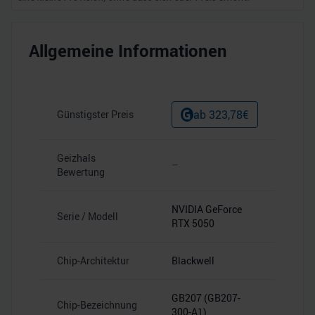
Allgemeine Informationen
ab
323,78
€
Günstigster Preis
Geizhals
–
Bewertung
NVIDIA GeForce
Serie / Modell
RTX 5050
Chip-Architektur
Blackwell
GB207 (GB207-
Chip-Bezeichnung
300-A1)