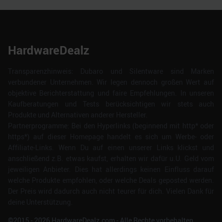
HardwareDealz
Transparenzhinweis: Dubaro und Silentware sind Marken
verbundener Unternehmen. Wir legen dennoch großen Wert auf
objektive Berichterstattung und faire Empfehlungen. In unseren
Kaufberatungen und Tests berücksichtigen wir stets auch
Produkte und Alternativen anderer Hersteller.
Partnerprogramme: Bei den Hyperlinks (beginnend mit http* oder
https*) auf dieser Homepage handelt es sich um Werbe- oder
Affiliate-Links. Wenn Du auf einen unserer Links klickst und
anschließend z.B. etwas kaufst, erhalten wir dafür u.U. Geld vom
jeweiligen Anbieter. Dies hat allerdings keinen Einfluss darauf
welche Produkte empfohlen, oder welche Deals geposted werden.
Der Preis wird dadurch auch nicht teurer für dich. Vielen Dank für
deine Unterstützung.
©2015 -
2026
HardwareDealz.com - Alle Rechte vorbehalten.