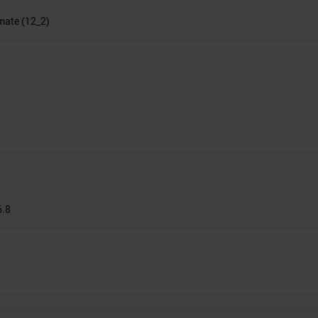
imate (12_2)
6.8