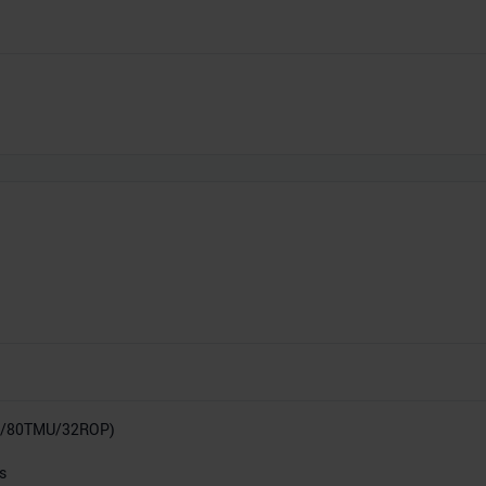
P/80TMU/32ROP)
s