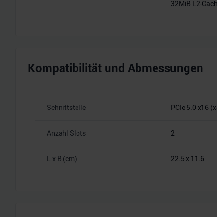
32MiB L2-Cac
Kompatibilität und Abmessungen
Schnittstelle
PCIe 5.0 x16 (x
Anzahl Slots
2
L x B (cm)
22.5 x 11.6