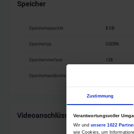
Speicher
Speicherkapazität
8 GB
Speichertyp
GDDR6
Speicherinterface
128
Speicherbandbreite
14 Gbps
Zustimmung
Videoanschlüsse
Verantwortungsvoller Umgan
Wir und
unsere 1022 Partne
wie Cookies, um Information