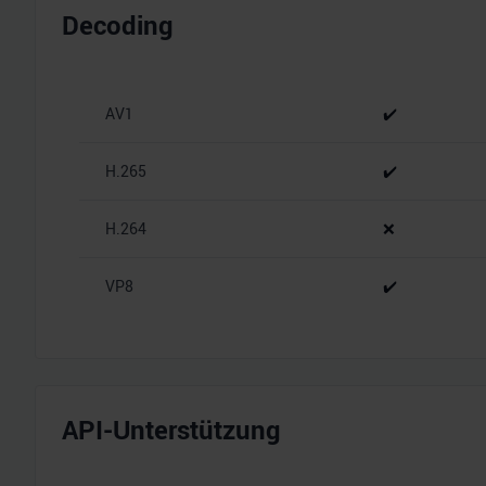
Decoding
AV1
✔️
H.265
✔️
H.264
❌
VP8
✔️
API-Unterstützung