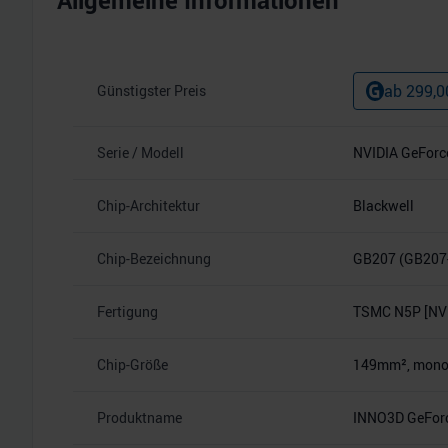
Allgemeine Informationen
ab
299,0
Günstigster Preis
Serie / Modell
NVIDIA GeForc
Chip-Architektur
Blackwell
Chip-Bezeichnung
GB207 (GB207
Fertigung
TSMC N5P [NVI
Chip-Größe
149mm², monoli
Produktname
INNO3D GeForc