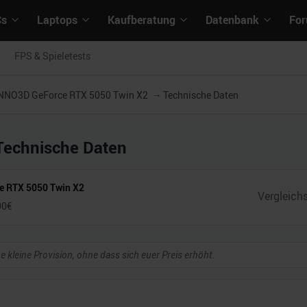
Cs
Laptops
Kaufberatung
Datenbank
Fo
FPS & Spieletests
NNO3D GeForce RTX 5050 Twin X2
Technische Daten
Technische Daten
e RTX 5050 Twin X2
00
€
ne kleine Provision, ohne dass sich euer Preis erhöht.