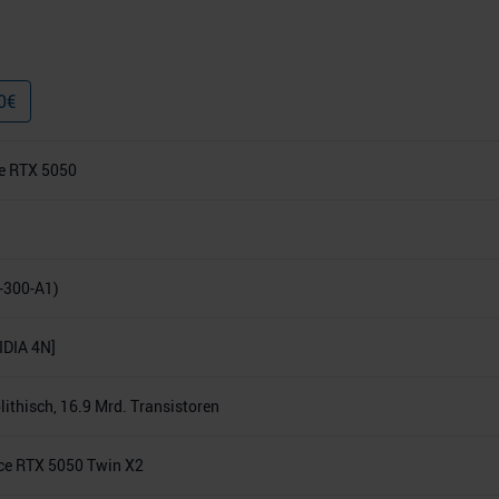
0
€
e RTX 5050
-300-A1)
DIA 4N]
thisch, 16.9 Mrd. Transistoren
e RTX 5050 Twin X2