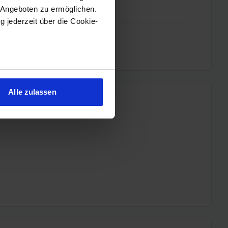
 Angeboten zu ermöglichen.
g jederzeit über die Cookie-
sein können
ren
Alle zulassen
hre Präferenzen im
Abschnitt
 Medien anbieten zu können
hrer Verwendung unserer
 führen diese Informationen
ie im Rahmen Ihrer Nutzung