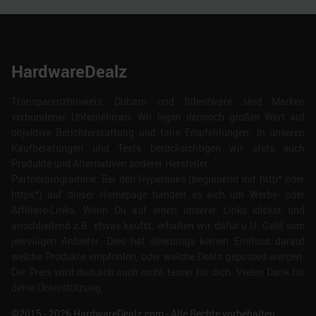
HardwareDealz
Transparenzhinweis: Dubaro und Silentware sind Marken
verbundener Unternehmen. Wir legen dennoch großen Wert auf
objektive Berichterstattung und faire Empfehlungen. In unseren
Kaufberatungen und Tests berücksichtigen wir stets auch
Produkte und Alternativen anderer Hersteller.
Partnerprogramme: Bei den Hyperlinks (beginnend mit http* oder
https*) auf dieser Homepage handelt es sich um Werbe- oder
Affiliate-Links. Wenn Du auf einen unserer Links klickst und
anschließend z.B. etwas kaufst, erhalten wir dafür u.U. Geld vom
jeweiligen Anbieter. Dies hat allerdings keinen Einfluss darauf
welche Produkte empfohlen, oder welche Deals geposted werden.
Der Preis wird dadurch auch nicht teurer für dich. Vielen Dank für
deine Unterstützung.
©2015 -
2026
HardwareDealz.com - Alle Rechte vorbehalten.