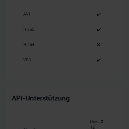
personalisieren, Funktionen für soziale Medien anbieten
zu können und die Zugriffe auf unsere Website zu
AV1
✔️
analysieren. Außerdem geben wir Informationen zu Ihrer
Verwendung unserer Website an unsere Partner für
soziale Medien, Werbung und Analysen weiter. Unsere
H.265
✔️
Partner führen diese Informationen möglicherweise mit
weiteren Daten zusammen, die Sie ihnen bereitgestellt
H.264
❌
haben oder die sie im Rahmen Ihrer Nutzung der Dienste
gesammelt haben.
VP8
✔️
API-Unterstützung
DirectX
12