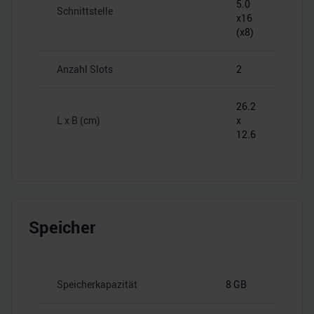
5.0
Schnittstelle
x16
(x8)
Anzahl Slots
2
26.2
L x B (cm)
x
12.6
Speicher
Speicherkapazität
8 GB