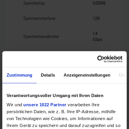
Speichertyp
GDDR6
Speicherinterface
128
14
Speicherbandbreite
Gbps
Zustimmung
Details
Anzeigeneinstellungen
Über
Videoanschlüsse
Verantwortungsvoller Umgang mit Ihren Daten
1x HDMI
HDMI
Wir und
unsere 1022 Partner
verarbeiten Ihre
2.1b
persönlichen Daten, wie z. B. Ihre IP-Adresse, mithilfe
von Technologien wie Cookies, um Informationen auf
3x
Ihrem Gerät zu speichern und darauf zuzugreifen und so
DisplayPort
DisplayPort