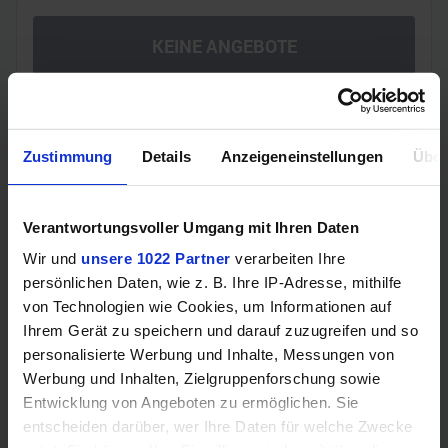
KEINE ANGEBOTE
Vergleichen
Zustimmung
Details
Anzeigeneinstellungen
Über
GEWINNSPIEL
Verantwortungsvoller Umgang mit Ihren Daten
Gewinne einen MSI Gaming PC mit RTX 5070
Wir und
unsere 1022 Partner
verarbeiten Ihre
Ti!!
persönlichen Daten, wie z. B. Ihre IP-Adresse, mithilfe
von Technologien wie Cookies, um Informationen auf
Bis zum 21. August hast du die Chance, bei unserem
Ihrem Gerät zu speichern und darauf zuzugreifen und so
Gewinnspiel einen MSI Gaming-PC zu gewinnen. Die
personalisierte Werbung und Inhalte, Messungen von
Komponenten, den Zusammenbau, die Spiele-Benchmarks
Werbung und Inhalten, Zielgruppenforschung sowie
und den
Entwicklung von Angeboten zu ermöglichen. Sie
Jetzt teilnehmen!
entscheiden darüber, wer Ihre Daten für welche Zwecke