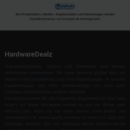
Partner führen diese Informationen möglicherweise mit
weiteren Daten zusammen, die Sie ihnen bereitgestellt
Die Produktdaten, Händler-, Angebotsdaten und Bewertungen werden
haben oder die sie im Rahmen Ihrer Nutzung der Dienste
freundlicherweise von Geizhals.de bereitgestellt.
gesammelt haben.
HardwareDealz
Transparenzhinweis: Dubaro und Silentware sind Marken
verbundener Unternehmen. Wir legen dennoch großen Wert auf
objektive Berichterstattung und faire Empfehlungen. In unseren
Kaufberatungen und Tests berücksichtigen wir stets auch
Produkte und Alternativen anderer Hersteller.
Partnerprogramme: Bei den Hyperlinks (beginnend mit http* oder
https*) auf dieser Homepage handelt es sich um Werbe- oder
Affiliate-Links. Wenn Du auf einen unserer Links klickst und
anschließend z.B. etwas kaufst, erhalten wir dafür u.U. Geld vom
jeweiligen Anbieter. Dies hat allerdings keinen Einfluss darauf