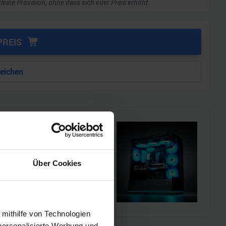
kleine Provision, ohne dass sich euer Preis erhöht.
PREIS
leichen
i!!
l einen MSI Gaming-PC zu
Über Cookies
chmarks und den
 mithilfe von Technologien
personalisierte Werbung und