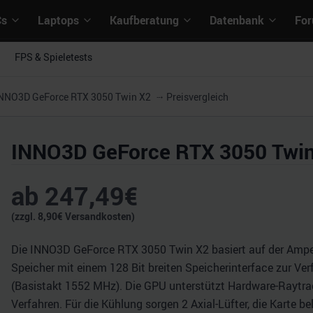
Cs
Laptops
Kaufberatung
Datenbank
Fo
FPS & Spieletests
NNO3D GeForce RTX 3050 Twin X2
Preisvergleich
INNO3D GeForce RTX 3050 Twi
ab
247,49
€
(zzgl.
8,90
€ Versandkosten)
Die INNO3D GeForce RTX 3050 Twin X2 basiert auf der Amper
Speicher mit einem 128 Bit breiten Speicherinterface zur Ver
(Basistakt 1552 MHz). Die GPU unterstützt Hardware-Raytrac
Verfahren. Für die Kühlung sorgen 2 Axial-Lüfter, die Karte 