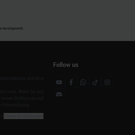
 bereitgestellt.
Follow us
hterstattung und faire
ate-Links. Wenn Du auf
s keinen Einfluss darauf
e Unterstützung.
m
•
Cookie Einstellungen