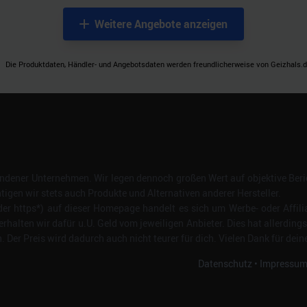
Weitere Angebote anzeigen
Die Produktdaten, Händler- und Angebotsdaten werden freundlicherweise von Geizhals.de
dener Unternehmen. Wir legen dennoch großen Wert auf objektive Beric
gen wir stets auch Produkte und Alternativen anderer Hersteller.
er https*) auf dieser Homepage handelt es sich um Werbe- oder Affili
erhalten wir dafür u.U. Geld vom jeweiligen Anbieter. Dies hat allerding
Der Preis wird dadurch auch nicht teurer für dich. Vielen Dank für dein
Datenschutz
•
Impressu