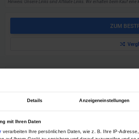
Hinweis: Unsere Links sind Affiliate Links. Wir erhalten beim Kauf eine 
ZUM BEST
Verg
GEWINNSPIEL
Gewinne einen MSI Gaming PC mit RTX 5070 T
Bis zum 21. August hast du die Chance, bei unserem Gewinnspie
Details
Anzeigeneinstellungen
gewinnen. Die Komponenten, den Zusammenbau, die Spiele-Ben
Jetzt teilnehmen!
g mit Ihren Daten
r
verarbeiten Ihre persönlichen Daten, wie z. B. Ihre IP-Adresse,
en auf Ihrem Gerät zu speichern und darauf zuzugreifen und so 