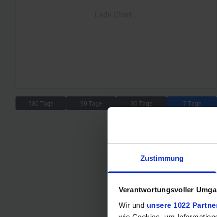
Lade Chart...
180 Tage
90 Tage
30 Tage
7 Tage
Zustimmung
Verantwortungsvoller Umgan
Wir und
unsere 1022 Partne
wie Cookies, um Information