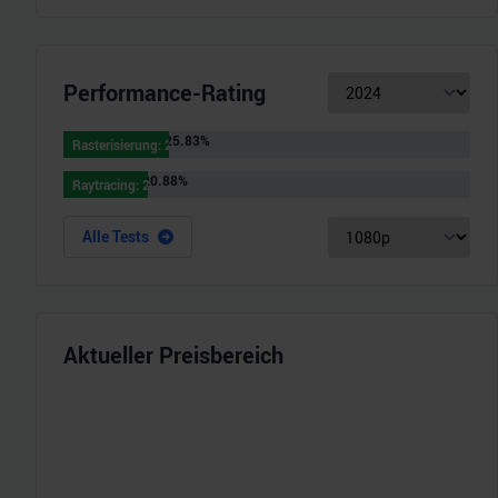
Performance-Rating
Rasterisierung
:
25.83
%
Rasterisierung
:
25.83
%
Raytracing
:
20.88
%
Raytracing
:
20.88
%
Alle Tests
Aktueller Preisbereich