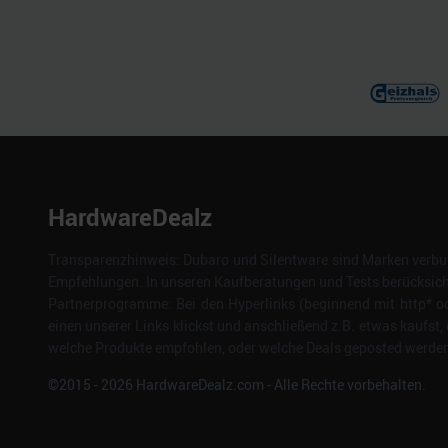
HardwareDealz
Transparenzhinweis: Dubaro und Silentware sind Marken verbun
Empfehlungen. In unseren Kaufberatungen und Tests berücksichti
Partnerprogramme: Bei den Hyperlinks (beginnend mit http* od
einen unserer Links klickst und anschließend z.B. etwas kaufst, 
welche Produkte empfohlen, oder welche Deals geposted werden. 
©2015 -
2026
HardwareDealz.com - Alle Rechte vorbehalten.