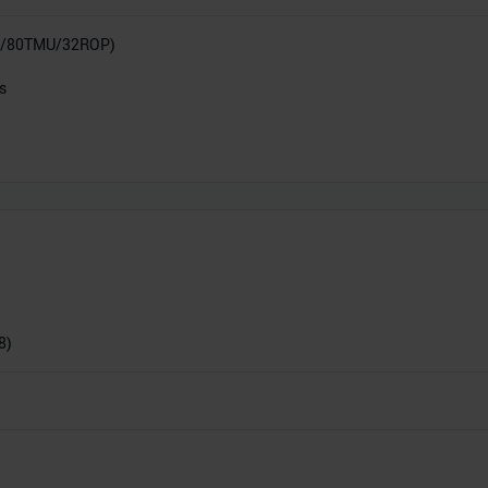
P/80TMU/32ROP)
s
8)