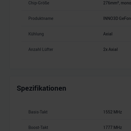
Chip-Größe
276mm², monoli
Produktname
INNO3D GeForc
Kühlung
Axial
Anzahl Lüfter
2x Axial
Spezifikationen
Basis-Takt
1552 MHz
Boost-Takt
1777 MHz