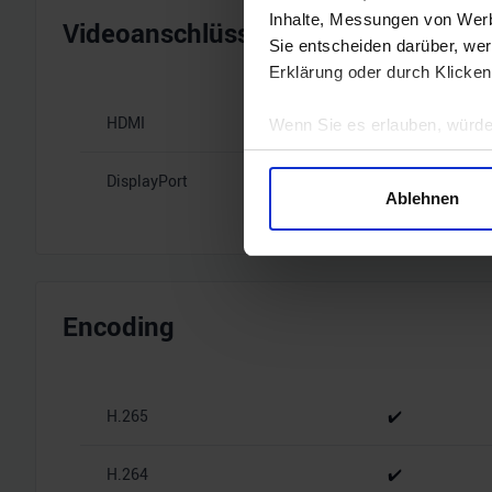
Inhalte, Messungen von Werb
Videoanschlüsse
Sie entscheiden darüber, wer
Erklärung oder durch Klicken
HDMI
1x HDMI 2.1
Wenn Sie es erlauben, würde
Informationen über Ihre 
DisplayPort
1x DisplayPort
Ihr Gerät durch aktives 
Ablehnen
Erfahren Sie mehr darüber, w
Einzelheiten
fest.
Wir verwenden Cookies, um I
und die Zugriffe auf unsere 
Encoding
Website an unsere Partner fü
möglicherweise mit weiteren
der Dienste gesammelt habe
H.265
✔️
H.264
✔️