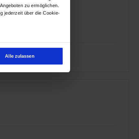
 Angeboten zu ermöglichen.
g jederzeit über die Cookie-
sein können
ren
Alle zulassen
hre Präferenzen im
Abschnitt
 Medien anbieten zu können
hrer Verwendung unserer
 führen diese Informationen
ie im Rahmen Ihrer Nutzung