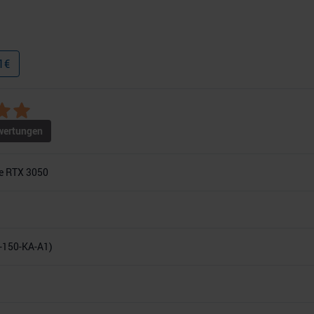
1
€
ertungen
e RTX 3050
-150-KA-A1)