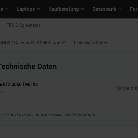
Cs
Laptops
Kaufberatung
Datenbank
Fo
FPS & Spieletests
NNO3D GeForce RTX 3050 Twin X2
Technische Daten
Technische Daten
e RTX 3050 Twin X2
41
€
ne kleine Provision, ohne dass sich euer Preis erhöht.