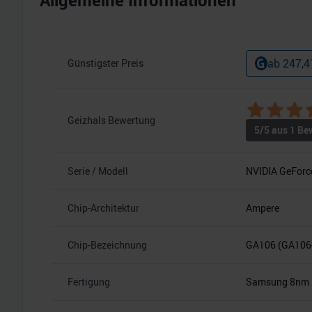
Allgemeine Informationen
ab
247,4
Günstigster Preis
Geizhals Bewertung
5
/5 aus
1
Bew
Serie / Modell
NVIDIA GeForc
Chip-Architektur
Ampere
Chip-Bezeichnung
GA106 (GA106
Fertigung
Samsung 8nm