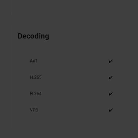
Decoding
AV1
✔️
H.265
✔️
H.264
✔️
VP8
✔️