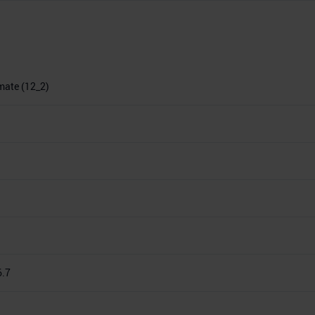
imate (12_2)
6.7