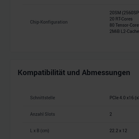
20SM (2560S
20 RT-Cores
Chip-Konfiguration
80 Tensor-Core
2MiB L2-Cache
Kompatibilität und Abmessungen
Schnittstelle
PCIe 4.0 x16 (x
Anzahl Slots
2
L x B (cm)
22.2 x 12