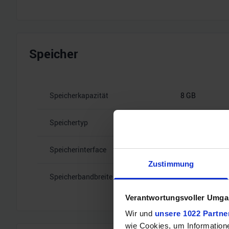
Speicher
Speicherkapazität
8 GB
Speichertyp
GDDR6
Speicherinterface
128
Zustimmung
Speicherbandbreite
14 Gbps
Verantwortungsvoller Umgan
Wir und
unsere 1022 Partne
wie Cookies, um Information