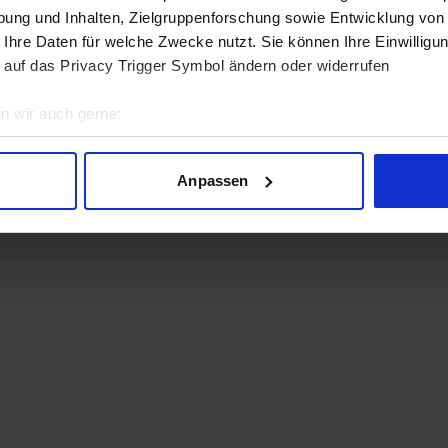
ung und Inhalten, Zielgruppenforschung sowie Entwicklung von
 Ihre Daten für welche Zwecke nutzt. Sie können Ihre Einwilligun
 auf das Privacy Trigger Symbol ändern oder widerrufen
n wir auch gerne:
geografische Lage erfassen, welche bis auf einige Meter genau 
 1.4a
Scannen nach bestimmten Merkmalen (Fingerprinting) identifizie
Anpassen
ie Ihre persönlichen Daten verarbeitet werden, und legen Sie I
nhalte und Anzeigen zu personalisieren, Funktionen für soziale
Website zu analysieren. Außerdem geben wir Informationen zu I
r soziale Medien, Werbung und Analysen weiter. Unsere Partner
 Daten zusammen, die Sie ihnen bereitgestellt haben oder die s
n.