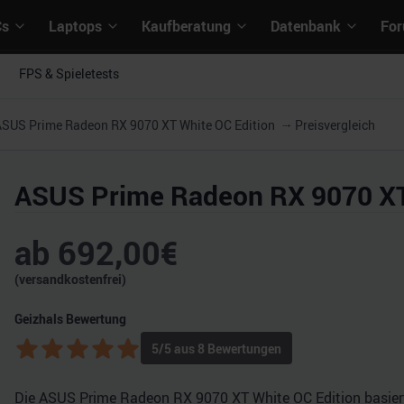
Cs
Laptops
Kaufberatung
Datenbank
Fo
FPS & Spieletests
SUS Prime Radeon RX 9070 XT White OC Edition
Preisvergleich
ASUS Prime Radeon RX 9070 XT
ab
692,00
€
(versandkostenfrei)
Geizhals Bewertung
5
/5 aus
8
Bewertungen
Die ASUS Prime Radeon RX 9070 XT White OC Edition basiert 