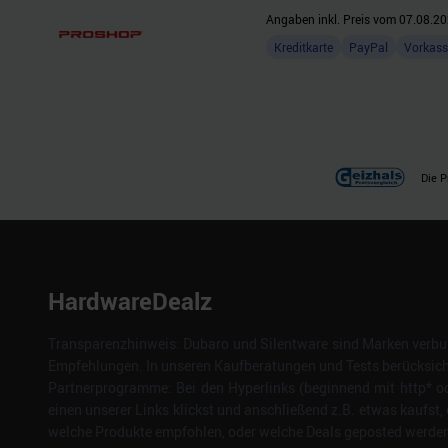
Angaben inkl. Preis vom
07.08.20
Kreditkarte
PayPal
Vorkass
Die P
HardwareDealz
Transparenzhinweis: Dubaro und Silentware sind Marken verbun
Empfehlungen. In unseren Kaufberatungen und Tests berücksichti
Partnerprogramme: Bei den Hyperlinks (beginnend mit http* od
einen unserer Links klickst und anschließend z.B. etwas kaufst, 
welche Produkte empfohlen, oder welche Deals geposted werden. 