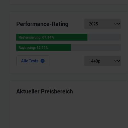
Performance-Rating
Rasterisierung
:
67.94
%
Rasterisierung
:
67.94
%
Raytracing
:
52.11
%
Raytracing
:
52.11
%
Alle Tests
Aktueller Preisbereich