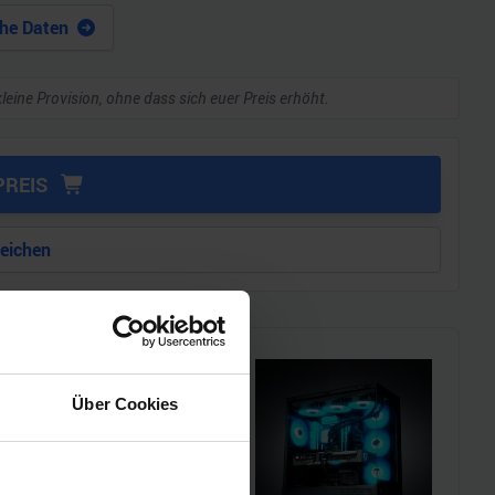
he Daten
kleine Provision, ohne dass sich euer Preis erhöht.
PREIS
leichen
Über Cookies
i!!
l einen MSI Gaming-PC zu
chmarks und den