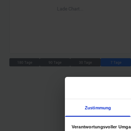
Lade Chart...
180 Tage
90 Tage
30 Tage
7 Tage
Zustimmung
Verantwortungsvoller Umgan