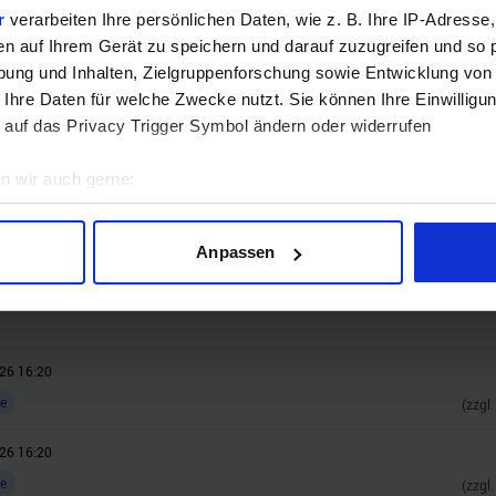
r
verarbeiten Ihre persönlichen Daten, wie z. B. Ihre IP-Adresse,
Jetzt teilnehmen!
en auf Ihrem Gerät zu speichern und darauf zuzugreifen und so 
ung und Inhalten, Zielgruppenforschung sowie Entwicklung von
 Ihre Daten für welche Zwecke nutzt. Sie können Ihre Einwilligun
 auf das Privacy Trigger Symbol ändern oder widerrufen
n wir auch gerne:
geografische Lage erfassen, welche bis auf einige Meter genau 
Scannen nach bestimmten Merkmalen (Fingerprinting) identifizie
Anpassen
ie Ihre persönlichen Daten verarbeitet werden, und legen Sie I
26 16:20
nhalte und Anzeigen zu personalisieren, Funktionen für soziale
26 16:20
Website zu analysieren. Außerdem geben wir Informationen zu I
r soziale Medien, Werbung und Analysen weiter. Unsere Partner
e
(zzgl
 Daten zusammen, die Sie ihnen bereitgestellt haben oder die s
n.
26 16:20
e
(zzgl