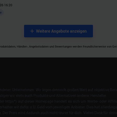
26 16:20
e
Weitere Angebote anzeigen
roduktdaten, Händler-, Angebotsdaten und Bewertungen werden freundlicherweise von Geizh
dener Unternehmen. Wir legen dennoch großen Wert auf objektive Beric
gen wir stets auch Produkte und Alternativen anderer Hersteller.
er https*) auf dieser Homepage handelt es sich um Werbe- oder Affili
erhalten wir dafür u.U. Geld vom jeweiligen Anbieter. Dies hat allerding
Der Preis wird dadurch auch nicht teurer für dich. Vielen Dank für dein