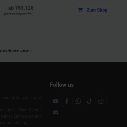
ab
763,12
€
Zum Shop
(versandkostenfrei)
als.de bereitgestellt.
Follow us
hterstattung und faire
ate-Links. Wenn Du auf
s keinen Einfluss darauf
e Unterstützung.