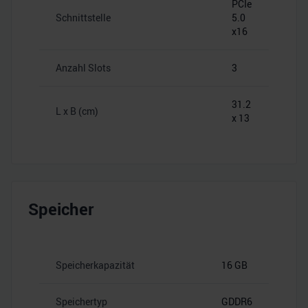
PCIe
Schnittstelle
5.0
x16
Anzahl Slots
3
31.2
L x B (cm)
x 13
Speicher
Speicherkapazität
16 GB
Speichertyp
GDDR6