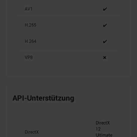
zu können und die Zugriffe auf unsere Website zu
AV1
✔️
analysieren. Außerdem geben wir Informationen zu Ihrer
Verwendung unserer Website an unsere Partner für
soziale Medien, Werbung und Analysen weiter. Unsere
H.265
✔️
Partner führen diese Informationen möglicherweise mit
weiteren Daten zusammen, die Sie ihnen bereitgestellt
H.264
✔️
haben oder die sie im Rahmen Ihrer Nutzung der Dienste
gesammelt haben.
VP8
❌
API-Unterstützung
DirectX
12
DirectX
Ultimate