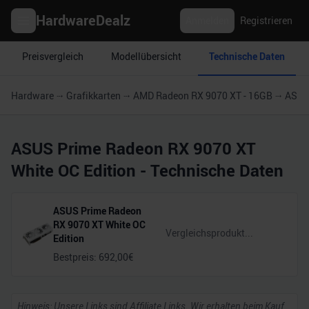
HardwareDealz
Anmelden
Registrieren
Preisvergleich
Modellübersicht
Technische Daten
Hardware
Grafikkarten
AMD Radeon RX 9070 XT - 16GB
ASUS 
ASUS Prime Radeon RX 9070 XT
White OC Edition
- Technische Daten
ASUS Prime Radeon
RX 9070 XT White OC
Edition
Bestpreis:
692,00
€
Hinweis: Unsere Links sind Affiliate Links. Wir erhalten beim Kauf