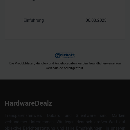
Einführung
06.03.2025
Die Produktdaten, Händler- und Angebotsdaten werden freundlicherweise von
Geizhals.de bereitgestellt.
HardwareDealz
Transparenzhinweis: Dubaro und Silentware sind Marken
verbundener Unternehmen. Wir legen dennoch großen Wert auf
objektive Berichterstattung und faire Empfehlungen. In unseren