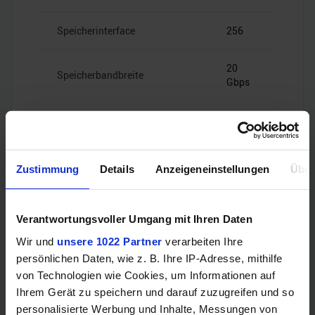
Speicherinterface
256
20
Speicherbandbreite
Gbps
Zustimmung
Details
Anzeigeneinstellungen
Über
Videoanschlüsse
Verantwortungsvoller Umgang mit Ihren Daten
1x HDMI
HDMI
Wir und
unsere 1022 Partner
verarbeiten Ihre
2.1b
persönlichen Daten, wie z. B. Ihre IP-Adresse, mithilfe
von Technologien wie Cookies, um Informationen auf
3x
Ihrem Gerät zu speichern und darauf zuzugreifen und so
DisplayPort
DisplayPort
personalisierte Werbung und Inhalte, Messungen von
2.1a