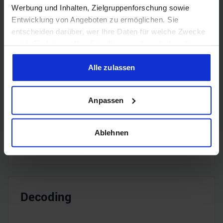
Werbung und Inhalten, Zielgruppenforschung sowie
Entwicklung von Angeboten zu ermöglichen. Sie
entscheiden darüber, wer Ihre Daten für welche Zwecke
nutzt. Sie können Ihre Einwilligung jederzeit über die
Cookie-Erklärung oder durch Klicken auf das Privacy
Encoding
Trigger Symbol ändern oder widerrufen
Alle zulassen
Wenn Sie es erlauben, würden wir auch gerne:
Anpassen
H.265
✔️
Informationen über Ihre geografische Lage erfassen,
welche bis auf einige Meter genau sein können
Ihr Gerät durch aktives Scannen nach bestimmten
H.264
✔️
Ablehnen
Merkmalen (Fingerprinting) identifizieren
Erfahren Sie mehr darüber, wie Ihre persönlichen Daten
verarbeitet werden, und legen Sie Ihre Präferenzen im
Abschnitt Einzelheiten
fest.
Decoding
Wir verwenden Cookies, um Inhalte und Anzeigen zu
personalisieren, Funktionen für soziale Medien anbieten