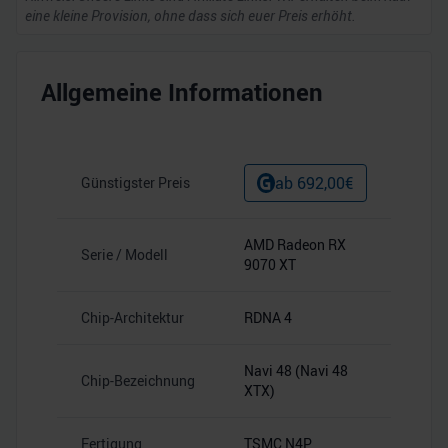
eine kleine Provision, ohne dass sich euer Preis erhöht.
Allgemeine Informationen
ab
692,00
€
Günstigster Preis
AMD Radeon RX
Serie / Modell
9070 XT
Chip-Architektur
RDNA 4
Navi 48 (Navi 48
Chip-Bezeichnung
XTX)
Fertigung
TSMC N4P