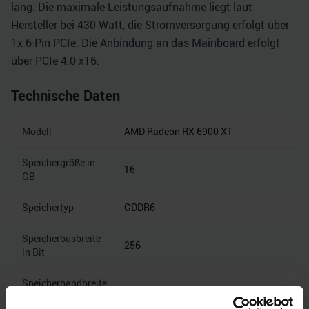
lang. Die maximale Leistungsaufnahme liegt laut
Hersteller bei 430 Watt, die Stromversorgung erfolgt über
1x 6-Pin PCIe. Die Anbindung an das Mainboard erfolgt
über PCIe 4.0 x16.
Technische Daten
Modell
AMD Radeon RX 6900 XT
Speichergröße in
16
GB
Speichertyp
GDDR6
Speicherbusbreite
256
in Bit
Speicherbandbreite
16
in Gbps