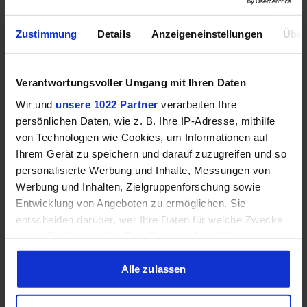
Mehr technische Daten
Zustimmung
Details
Anzeigeneinstellungen
Über
Hinweis: Unsere Links sind Affiliate Links. Wir erhalten beim Kauf
Verantwortungsvoller Umgang mit Ihren Daten
eine kleine Provision, ohne dass sich euer Preis erhöht.
Wir und
unsere 1022 Partner
verarbeiten Ihre
persönlichen Daten, wie z. B. Ihre IP-Adresse, mithilfe
von Technologien wie Cookies, um Informationen auf
ZUM BESTPREIS
Ihrem Gerät zu speichern und darauf zuzugreifen und so
personalisierte Werbung und Inhalte, Messungen von
Vergleichen
Werbung und Inhalten, Zielgruppenforschung sowie
Entwicklung von Angeboten zu ermöglichen. Sie
entscheiden darüber, wer Ihre Daten für welche Zwecke
nutzt. Sie können Ihre Einwilligung jederzeit über die
Cookie-Erklärung oder durch Klicken auf das Privacy
GEWINNSPIEL
Trigger Symbol ändern oder widerrufen
Alle zulassen
Gewinne einen MSI Gaming PC mit RTX 5070
Wenn Sie es erlauben, würden wir auch gerne:
Ti!!