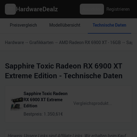
HardwareDealz
Anmelden
Registrieren
Preisvergleich
Modellübersicht
Technische Daten
Hardware
Grafikkarten
AMD Radeon RX 6900 XT - 16GB
Sapph
Sapphire Toxic Radeon RX 6900 XT
Extreme Edition
- Technische Daten
Sapphire Toxic Radeon
RX 6900 XT Extreme
Edition
Bestpreis:
1.350,61
€
Hinweis: Unsere Links sind Affiliate Links. Wir erhalten beim Kauf