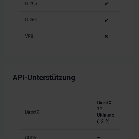
H.265
✔️
Verwendung unserer Website an unsere Partner für
soziale Medien, Werbung und Analysen weiter. Unsere
H.264
✔️
Partner führen diese Informationen möglicherweise mit
weiteren Daten zusammen, die Sie ihnen bereitgestellt
haben oder die sie im Rahmen Ihrer Nutzung der Dienste
VP8
❌
gesammelt haben.
API-Unterstützung
DirectX
12
DirectX
Ultimate
(12_2)
CUDA
–