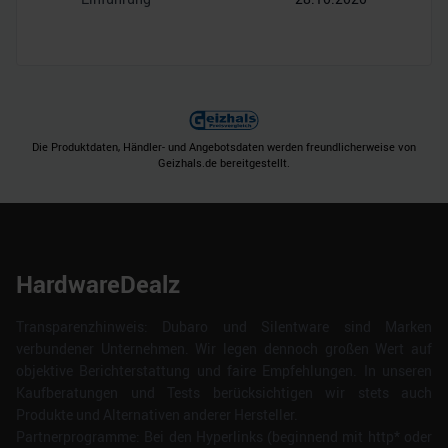
Die Produktdaten, Händler- und Angebotsdaten werden freundlicherweise von
Geizhals.de bereitgestellt.
HardwareDealz
Transparenzhinweis: Dubaro und Silentware sind Marken
verbundener Unternehmen. Wir legen dennoch großen Wert auf
objektive Berichterstattung und faire Empfehlungen. In unseren
Kaufberatungen und Tests berücksichtigen wir stets auch
Produkte und Alternativen anderer Hersteller.
Partnerprogramme: Bei den Hyperlinks (beginnend mit http* oder