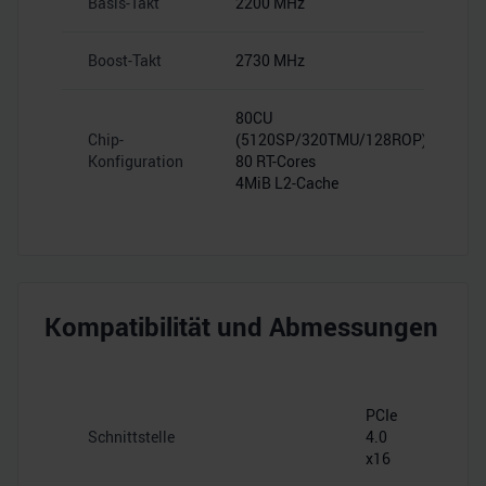
Basis-Takt
2200 MHz
Boost-Takt
2730 MHz
80CU
Chip-
(5120SP/320TMU/128ROP)
Konfiguration
80 RT-Cores
4MiB L2-Cache
Kompatibilität und Abmessungen
PCIe
Schnittstelle
4.0
x16