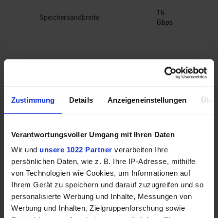
16
Speicherbandbreite
Gbps
Videoanschlüsse
Zustimmung
Details
Anzeigeneinstellungen
Über
1x HDMI
HDMI
Verantwortungsvoller Umgang mit Ihren Daten
2.1
Wir und
unsere 1022 Partner
verarbeiten Ihre
persönlichen Daten, wie z. B. Ihre IP-Adresse, mithilfe
3x
DisplayPort
DisplayPort
von Technologien wie Cookies, um Informationen auf
1.4a
Ihrem Gerät zu speichern und darauf zuzugreifen und so
personalisierte Werbung und Inhalte, Messungen von
Werbung und Inhalten, Zielgruppenforschung sowie