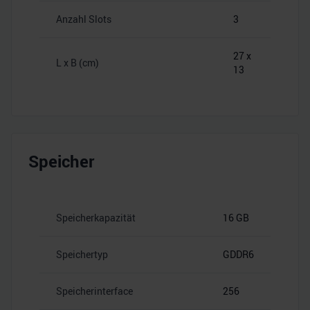
Anzahl Slots
3
27 x
L x B (cm)
13
Speicher
Speicherkapazität
16 GB
Speichertyp
GDDR6
Speicherinterface
256